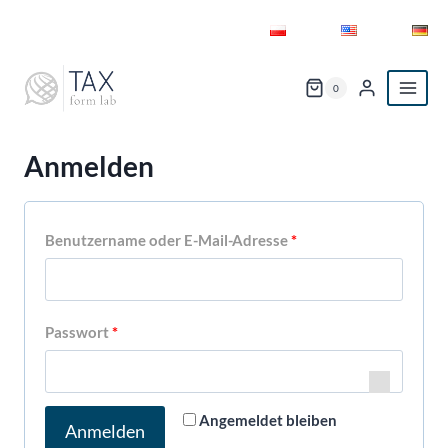
Zum
Inhalt
springen
0
Anmelden
E
Benutzername oder E-Mail-Adresse
*
r
f
E
Passwort
*
o
r
r
f
d
Angemeldet bleiben
Anmelden
o