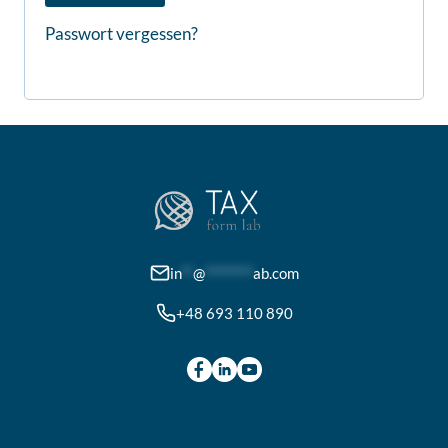
e
r
Passwort vergessen?
r
d
l
e
i
r
c
l
h
i
c
in
**
@
********
ab.com
h
+48 693 110 890