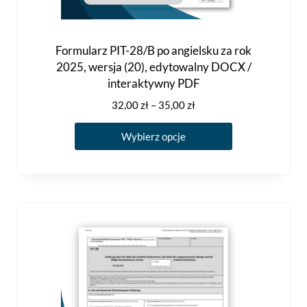
Formularz PIT-28/B po angielsku za rok
2025, wersja (20), edytowalny DOCX /
interaktywny PDF
Zakres
32,00
zł
–
35,00
zł
cen:
Ten
od
Wybierz opcje
produkt
32,00 zł
ma
do
35,00 zł
wiele
wariantów.
Opcje
można
wybrać
na
stronie