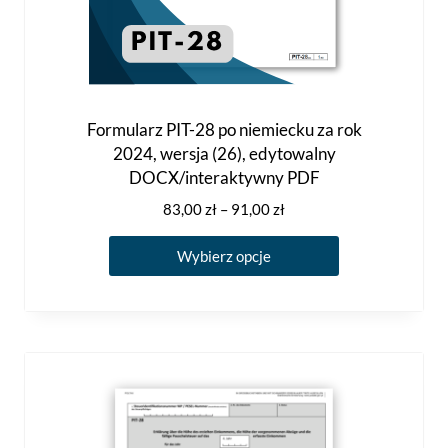
Formularz PIT-28 po niemiecku za rok
2024, wersja (26), edytowalny
DOCX/interaktywny PDF
Zakres
83,00
zł
–
91,00
zł
cen:
Ten
od
Wybierz opcje
produkt
83,00 zł
ma
do
91,00 zł
wiele
wariantów.
Opcje
można
wybrać