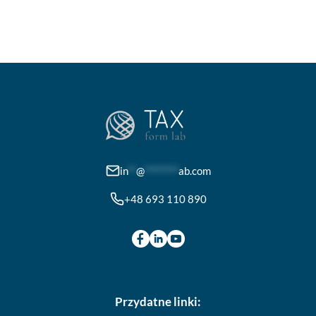
wybrać
na
stronie
produktu
in
**
@
********
ab.com
+48 693 110 890
Przydatne linki: