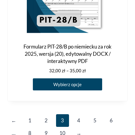
Formularz PIT-28/B po niemiecku za rok
2025, wersja (20), edytowalny DOCX /
interaktywny PDF
Zakres
32,00
zł
–
35,00
zł
cen:
Ten
od
Wybierz opcje
produkt
32,00 zł
ma
do
35,00 zł
wiele
wariantów.
←
1
2
3
4
5
6
Opcje
można
…
8
9
10
→