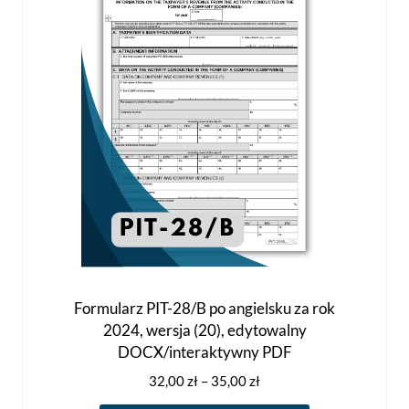
wybrać
na
stronie
produktu
Formularz PIT-28/B po angielsku za rok
2024, wersja (20), edytowalny
DOCX/interaktywny PDF
Zakres
32,00
zł
–
35,00
zł
cen: