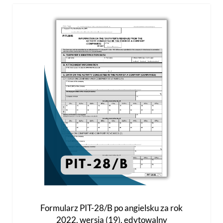
wariantów.
Opcje
można
wybrać
na
stronie
produktu
Formularz PIT-28/B po angielsku za rok
2022, wersja (19), edytowalny