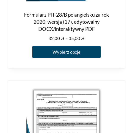
Formularz PIT-28/B po angielsku za rok
2020, wersja (17), edytowalny
DOCX/interaktywny PDF
Zakres
32,00
zł
–
35,00
zł
cen:
Ten
od
Wybierz opcje
produkt
32,00 zł
ma
do
35,00 zł
wiele
wariantów.
Opcje
można
wybrać
na
stronie
produktu