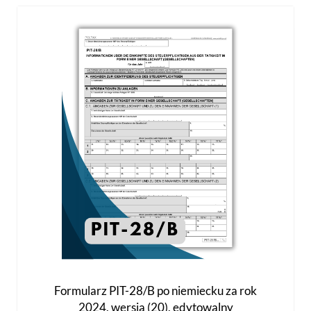
wariantów.
Opcje
można
wybrać
na
stronie
produktu
Formularz PIT-28/B po niemiecku za rok
2024, wersja (20), edytowalny