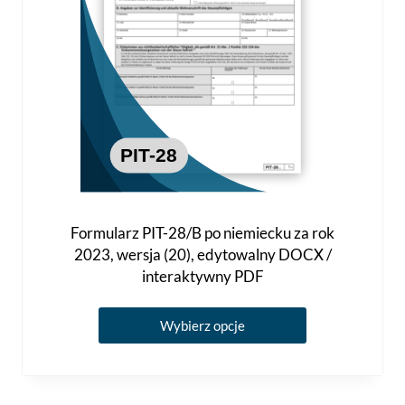
produktu
Formularz PIT-28/B po niemiecku za rok
2023, wersja (20), edytowalny DOCX /
interaktywny PDF
Ten
Wybierz opcje
produkt
ma
wiele