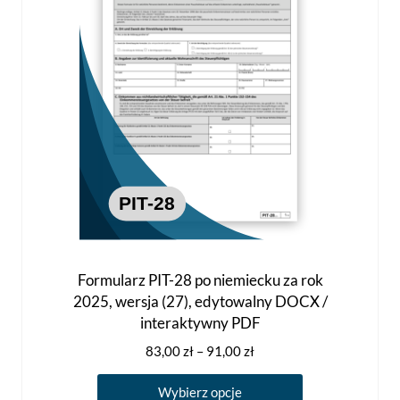
na
stronie
produktu
Formularz PIT-28 po niemiecku za rok
2025, wersja (27), edytowalny DOCX /
interaktywny PDF
Zakres
83,00
zł
–
91,00
zł
cen:
Ten
od
Wybierz opcje