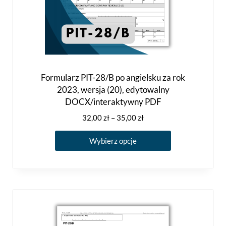
Formularz PIT-28/B po angielsku za rok
2023, wersja (20), edytowalny
DOCX/interaktywny PDF
Zakres
32,00
zł
–
35,00
zł
cen:
Ten
od
Wybierz opcje
produkt
32,00 zł
ma
do
35,00 zł
wiele
wariantów.
Opcje
można