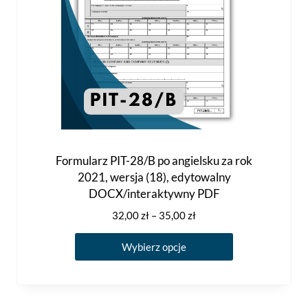
Formularz PIT-28/B po angielsku za rok
2021, wersja (18), edytowalny
DOCX/interaktywny PDF
Zakres
32,00
zł
–
35,00
zł
cen:
Ten
od
Wybierz opcje
produkt
32,00 zł
ma
do
35,00 zł
wiele