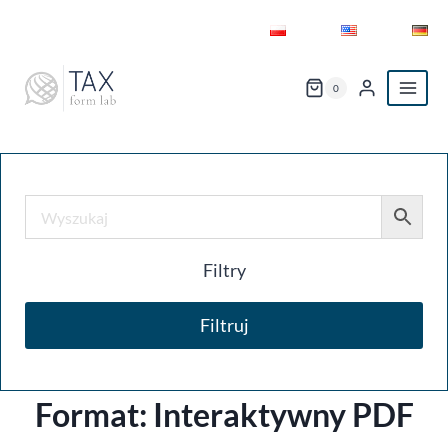
Przejdź
do
treści
0
Filtry
Filtruj
Format:
Interaktywny PDF