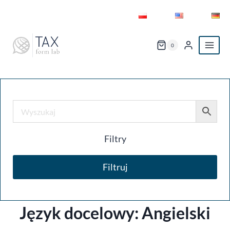
Przejdź
do
treści
0
Filtry
Filtruj
Język docelowy:
Angielski