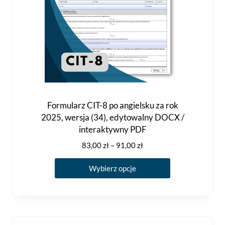
Formularz CIT-8 po angielsku za rok
2025, wersja (34), edytowalny DOCX /
interaktywny PDF
Zakres
83,00
zł
–
91,00
zł
cen:
Ten
od
Wybierz opcje
produkt
83,00 zł
ma
do
91,00 zł
wiele
wariantów.