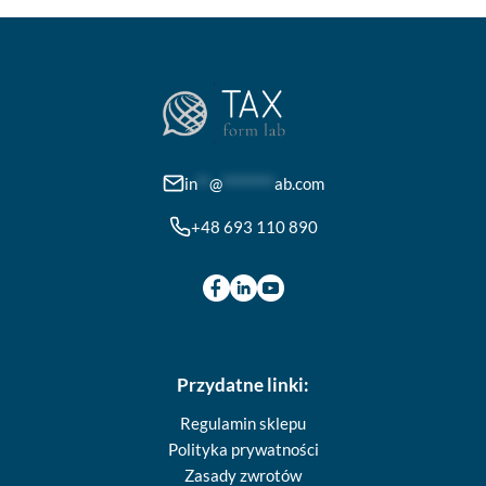
produktu
in
**
@
********
ab.com
+48 693 110 890
Przydatne linki:
Regulamin sklepu
Polityka prywatności
Zasady zwrotów