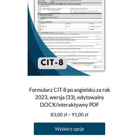
stronie
produktu
Formularz CIT-8 po angielsku za rok
2023, wersja (33), edytowalny
DOCX/interaktywny PDF
Zakres
83,00
zł
–
91,00
zł
cen:
Ten
od
Wybierz opcje
produkt
83,00 zł