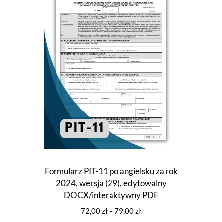
wybrać
na
stronie
produktu
Formularz PIT-11 po angielsku za rok
2024, wersja (29), edytowalny
DOCX/interaktywny PDF
Zakres
72,00
zł
–
79,00
zł
cen: