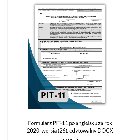
Opcje
można
wybrać
na
stronie
produktu
Formularz PIT-11 po angielsku za rok
2020, wersja (26), edytowalny DOCX