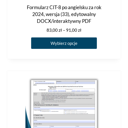
Formularz CIT-8 po angielsku za rok
2024, wersja (33), edytowalny
DOCX/interaktywny PDF
Zakres
83,00
zł
–
91,00
zł
cen:
Ten
od
Wybierz opcje
produkt
83,00 zł
ma
do
91,00 zł
wiele
wariantów.
Opcje
można
wybrać
na
stronie
produktu