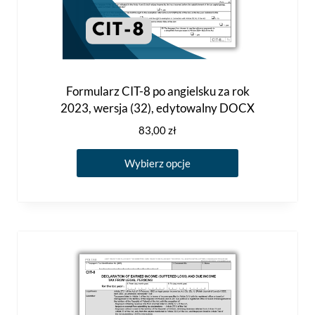
Formularz CIT-8 po angielsku za rok
2023, wersja (32), edytowalny DOCX
83,00
zł
Ten
Wybierz opcje
produkt
ma
wiele
wariantów.
Opcje
można
wybrać
na