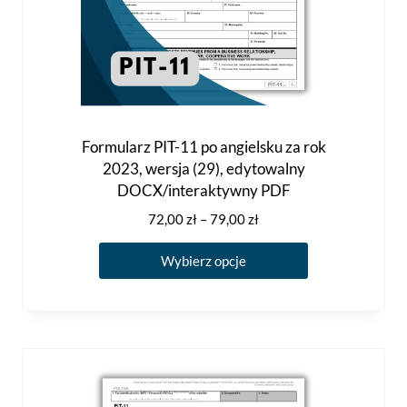
Formularz PIT-11 po angielsku za rok
2023, wersja (29), edytowalny
DOCX/interaktywny PDF
Zakres
72,00
zł
–
79,00
zł
cen:
Ten
od
Wybierz opcje
produkt
72,00 zł
ma
do
79,00 zł
wiele
wariantów.
Opcje
można