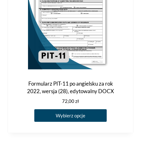
produktu
Formularz PIT-11 po angielsku za rok
2022, wersja (28), edytowalny DOCX
72,00
zł
Ten
Wybierz opcje
produkt
ma
wiele