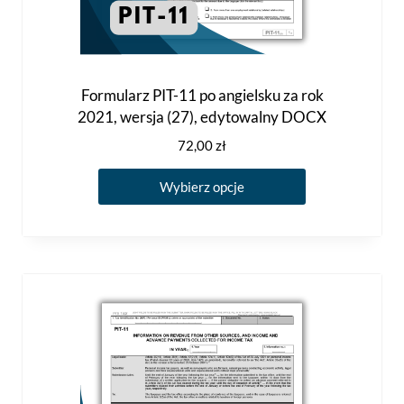
Formularz PIT-11 po angielsku za rok
2021, wersja (27), edytowalny DOCX
72,00
zł
Ten
Wybierz opcje
produkt
ma
wiele
wariantów.
Opcje
można
wybrać
na
stronie