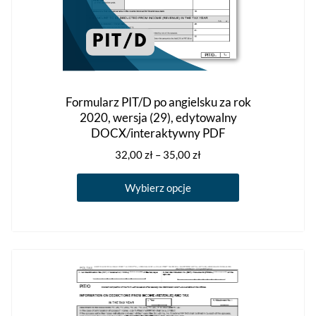
Formularz PIT/D po angielsku za rok
2020, wersja (29), edytowalny
DOCX/interaktywny PDF
Zakres
32,00
zł
–
35,00
zł
cen:
Ten
od
Wybierz opcje
produkt
32,00 zł
ma
do
35,00 zł
wiele
wariantów.
Opcje
można
wybrać