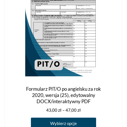
na
stronie
produktu
Formularz PIT/O po angielsku za rok
2020, wersja (25), edytowalny
DOCX/interaktywny PDF
Zakres
43,00
zł
–
47,00
zł
cen:
Ten
od
Wybierz opcje