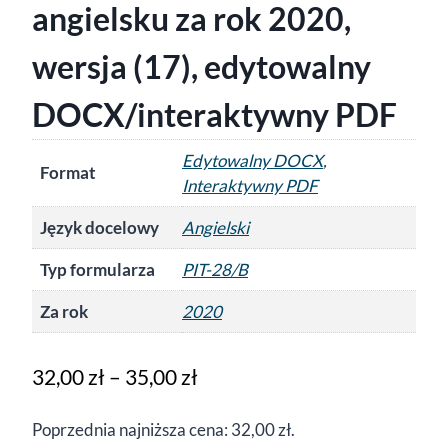
angielsku za rok 2020,
wersja (17), edytowalny
DOCX/interaktywny PDF
Edytowalny DOCX
,
Format
Interaktywny PDF
Język docelowy
Angielski
Typ formularza
PIT-28/B
Za rok
2020
Zakres
32,00
zł
–
35,00
zł
cen:
Poprzednia najniższa cena:
32,00
zł
.
od