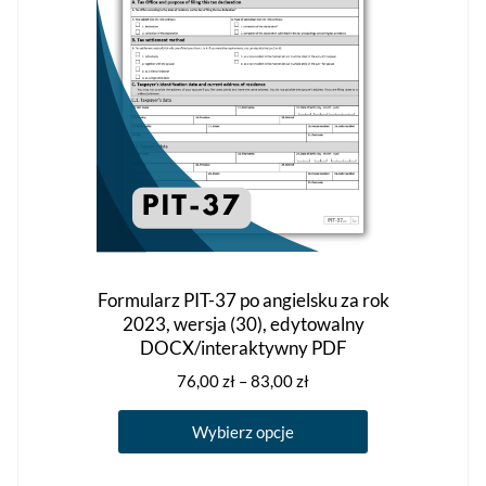
Formularz PIT-37 po angielsku za rok
2023, wersja (30), edytowalny
DOCX/interaktywny PDF
Zakres
76,00
zł
–
83,00
zł
cen:
Ten
od
Wybierz opcje
produkt
76,00 zł
ma
do