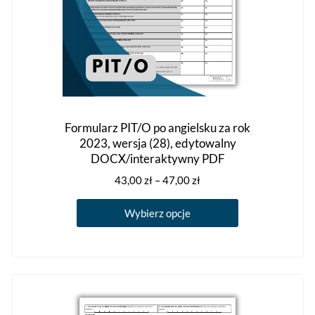
Formularz PIT/O po angielsku za rok
2023, wersja (28), edytowalny
DOCX/interaktywny PDF
Zakres
43,00
zł
–
47,00
zł
cen:
Ten
od
Wybierz opcje
produkt
43,00 zł
ma
do
47,00 zł
wiele
wariantów.
Opcje