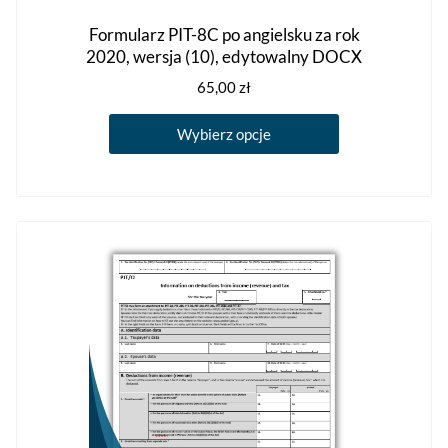
Formularz PIT-8C po angielsku za rok
2020, wersja (10), edytowalny DOCX
65,00
zł
Ten
Wybierz opcje
produkt
ma
wiele
wariantów.
Opcje
można
wybrać
na
stronie
produktu