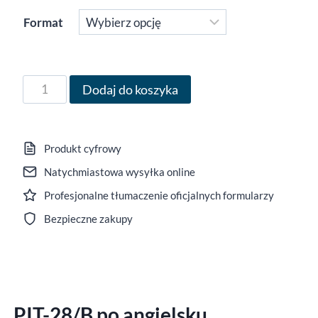
32,00 zł
Format
do
35,00 zł
ilość
Dodaj do koszyka
Formularz
PIT-
28/B
Produkt cyfrowy
po
Natychmiastowa wysyłka online
angielsku
Profesjonalne tłumaczenie oficjalnych formularzy
za
rok
Bezpieczne zakupy
2020,
wersja
(17),
edytowalny
PIT-28/B po angielsku
DOCX/interaktywny