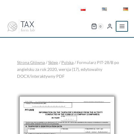
Przejdź
do
treści
0
Strona Główna
/
Sklep
/
Polska
/
Formularz PIT-28/B po
angielsku za rok 2020, wersja (17), edytowalny
DOCX/interaktywny PDF