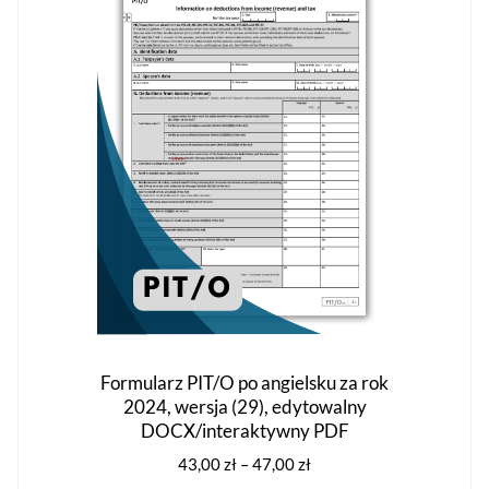
można
wybrać
na
stronie
produktu
Formularz PIT/O po angielsku za rok
2024, wersja (29), edytowalny
DOCX/interaktywny PDF
Zakres
43,00
zł
–
47,00
zł
cen: