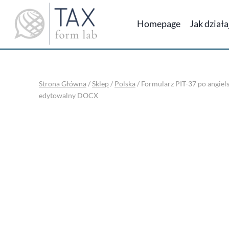
Przejdź
do
Homepage
Jak dział
treści
Strona Główna
/
Sklep
/
Polska
/
Formularz PIT-37 po angiels
edytowalny DOCX