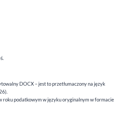
ś.
dytowalny DOCX – jest to przetłumaczony na język
26).
) w roku podatkowym w języku oryginalnym w formacie