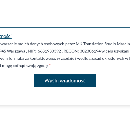
tności
warzanie moich danych osobowych przez MK Translation Studio Marcin 
945 Warszawa , NIP: 6681930392 , REGON: 302306194 w celu uzyskania
twem formularza kontaktowego, w zgodzie i według zasad określonych w 
li mogę cofnąć swoją zgodę
*
Wyślij wiadomość