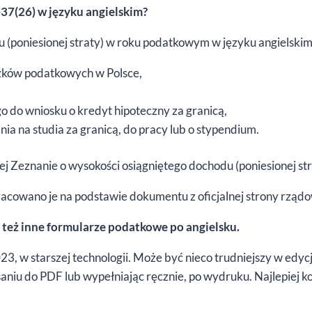
-37(26) w języku angielskim?
 (poniesionej straty) w roku podatkowym w języku angielskim
zków podatkowych w Polsce,
 do wniosku o kredyt hipoteczny za granicą,
ia na studia za granicą, do pracy lub o stypendium.
ej Zeznanie o wysokości osiągniętego dochodu (poniesionej st
racowano je na podstawie dokumentu z oficjalnej strony rząd
 też inne formularze podatkowe po angielsku.
 w starszej technologii. Może być nieco trudniejszy w edycji
niu do PDF lub wypełniając ręcznie, po wydruku. Najlepiej kor