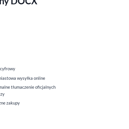
alny DOCX
 cyfrowy
iastowa wysyłka online
nalne tłumaczenie oficjalnych
rzy
zne zakupy