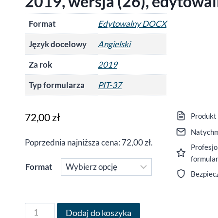
2019, wersja (26), edytow
Format
Edytowalny DOCX
Język docelowy
Angielski
Za rok
2019
Typ formularza
PIT-37
72,00
zł
Produkt
Natychm
Poprzednia najniższa cena:
72,00
zł
.
Profesjo
formula
Format
Bezpiec
ilość
Dodaj do koszyka