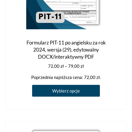
Formularz PIT-11 po angielsku za rok
2024, wersja (29), edytowalny
DOCX/interaktywny PDF
Zakres
72,00
zł
–
79,00
zł
cen:
Poprzednia najniższa cena:
72,00
zł
.
od
72,00 zł
Ten
Wybierz opcje
do
produkt
79,00 zł
ma
wiele
wariantów.
Opcje