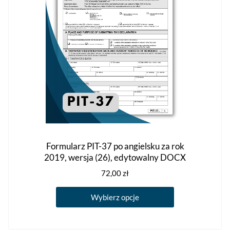
stronie
produktu
Formularz PIT-37 po angielsku za rok
2019, wersja (26), edytowalny DOCX
72,00
zł
Ten
Wybierz opcje
produkt
ma