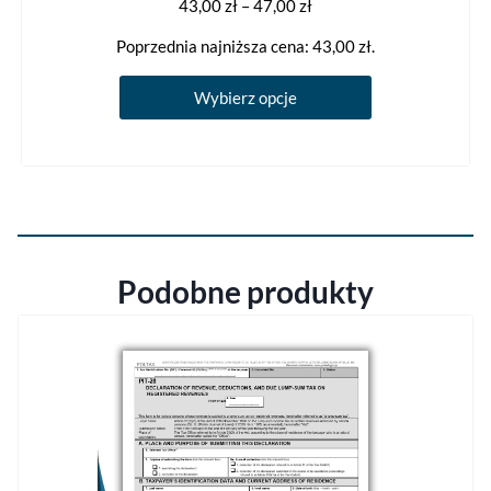
Zakres
43,00
zł
–
47,00
zł
cen:
Poprzednia najniższa cena:
43,00
zł
.
od
43,00 zł
Ten
Wybierz opcje
do
produkt
47,00 zł
ma
wiele
wariantów.
Opcje
można
Podobne produkty
wybrać
na
stronie
produktu