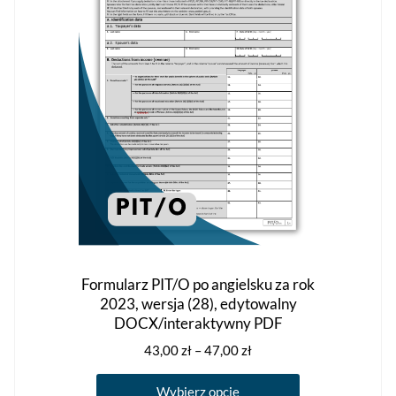
wybrać
na
stronie
produktu
Formularz PIT/O po angielsku za rok
2023, wersja (28), edytowalny
DOCX/interaktywny PDF
Zakres
43,00
zł
–
47,00
zł
cen:
Ten
od
Wybierz opcje