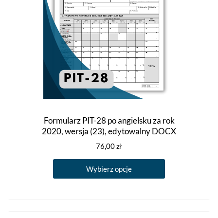
Formularz PIT-28 po angielsku za rok
2020, wersja (23), edytowalny DOCX
76,00
zł
Ten
Wybierz opcje
produkt
ma
wiele
wariantów.