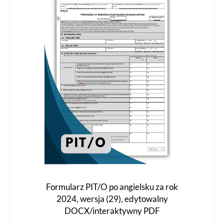
można
wybrać
na
stronie
produktu
Formularz PIT/O po angielsku za rok
2024, wersja (29), edytowalny
DOCX/interaktywny PDF