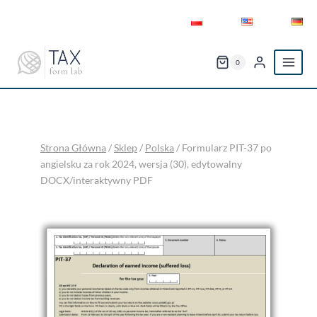
Przejdź
do
treści
0
Strona Główna
/
Sklep
/
Polska
/
Formularz PIT-37 po
angielsku za rok 2024, wersja (30), edytowalny
DOCX/interaktywny PDF