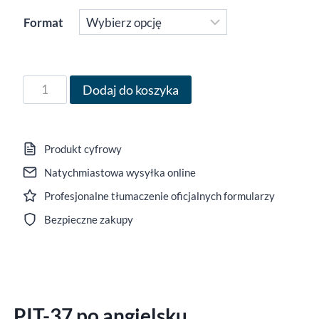
76,00 zł
Format
do
83,00 zł
ilość
Dodaj do koszyka
Formularz
PIT-
37
Produkt cyfrowy
po
Natychmiastowa wysyłka online
angielsku
Profesjonalne tłumaczenie oficjalnych formularzy
za
rok
Bezpieczne zakupy
2024,
wersja
(30),
edytowalny
PIT-37 po angielsku
DOCX/interaktywny