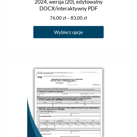
2024, wersja (20), edytowalny
DOCX/interaktywny PDF
Zakres
76,00
zł
–
83,00
zł
cen:
Ten
od
Wybierz opcje
produkt
76,00 zł
ma
do
83,00 zł
wiele
wariantów.
Opcje
można
wybrać
na
stronie
produktu