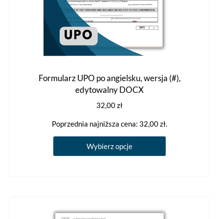
Formularz UPO po angielsku, wersja (#),
edytowalny DOCX
32,00
zł
Poprzednia najniższa cena:
32,00
zł
.
Ten
Wybierz opcje
produkt
ma
wiele
wariantów.
Opcje