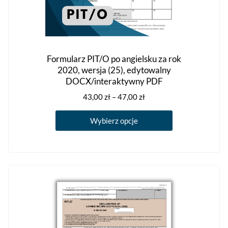
Formularz PIT/O po angielsku za rok
2020, wersja (25), edytowalny
DOCX/interaktywny PDF
Zakres
43,00
zł
–
47,00
zł
cen:
Ten
od
Wybierz opcje
produkt
43,00 zł
ma
do
47,00 zł
wiele
wariantów.
Opcje
można
wybrać
na