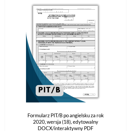
Opcje
można
wybrać
na
stronie
produktu
Formularz PIT/B po angielsku za rok
2020, wersja (18), edytowalny
DOCX/interaktywny PDF