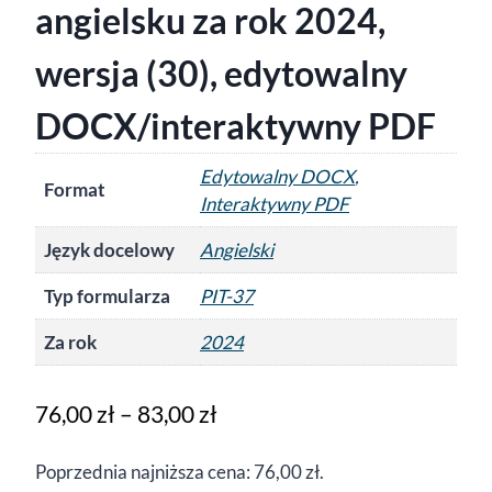
angielsku za rok 2024,
wersja (30), edytowalny
DOCX/interaktywny PDF
Edytowalny DOCX
,
Format
Interaktywny PDF
Język docelowy
Angielski
Typ formularza
PIT-37
Za rok
2024
Zakres
76,00
zł
–
83,00
zł
cen:
Poprzednia najniższa cena:
76,00
zł
.
od