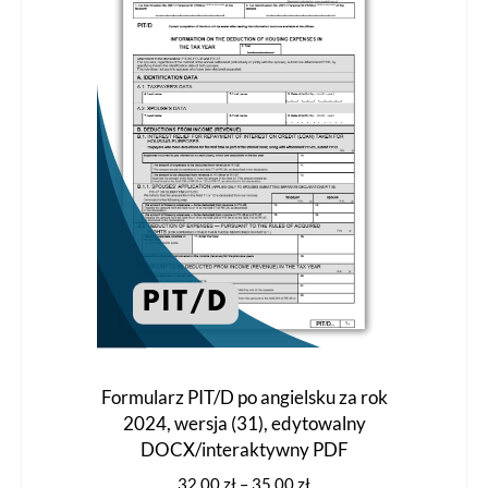
można
wybrać
na
stronie
produktu
Formularz PIT/D po angielsku za rok
2024, wersja (31), edytowalny
DOCX/interaktywny PDF
Zakres
32,00
zł
–
35,00
zł