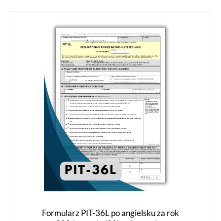
wiele
wariantów.
Opcje
można
wybrać
na
stronie
produktu
Formularz PIT-36L po angielsku za rok