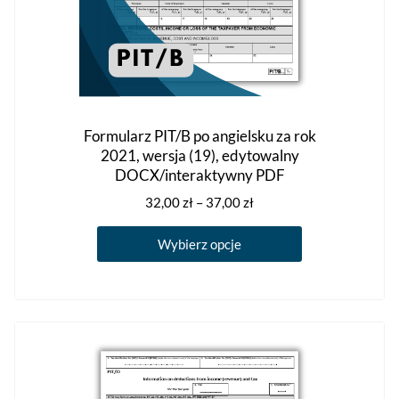
Formularz PIT/B po angielsku za rok
2021, wersja (19), edytowalny
DOCX/interaktywny PDF
Zakres
32,00
zł
–
37,00
zł
cen:
Ten
od
Wybierz opcje
produkt
32,00 zł
ma
do
37,00 zł
wiele
wariantów.
Opcje
można