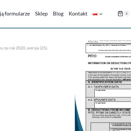
ają formularze
Sklep
Blog
Kontakt
0
u za rok 2020, wersja (25),