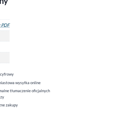
lny
y PDF
 cyfrowy
iastowa wysyłka online
nalne tłumaczenie oficjalnych
rzy
zne zakupy