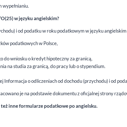
 wypełnianiu.
/O(25) w języku angielskim?
ychodu) i od podatku w roku podatkowym w języku angielskim 
zków podatkowych w Polsce,
 do wniosku o kredyt hipoteczny za granicą,
ia na studia za granicą, do pracy lub o stypendium.
ej Informacja o odliczeniach od dochodu (przychodu) i od po
racowano je na podstawie dokumentu z oficjalnej strony rząd
 też inne formularze podatkowe po angielsku.