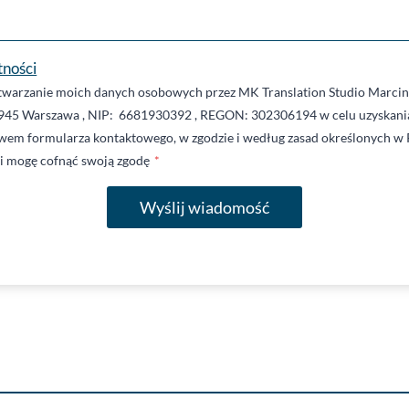
tności
warzanie moich danych osobowych przez MK Translation Studio Marcin 
945 Warszawa , NIP: 6681930392 , REGON: 302306194 w celu uzyskania
twem formularza kontaktowego, w zgodzie i według zasad określonych w 
li mogę cofnąć swoją zgodę
*
Wyślij wiadomość