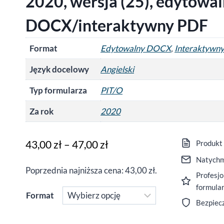
2020, wersja (25), edytowa
DOCX/interaktywny PDF
Format
Edytowalny DOCX
,
Interaktywn
Język docelowy
Angielski
Typ formularza
PIT/O
Za rok
2020
Zakres
43,00
zł
–
47,00
zł
Produkt
cen:
Natychm
Poprzednia najniższa cena:
43,00
zł
.
Profesjo
od
formula
43,00 zł
Format
Bezpiec
do