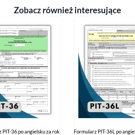
Zobacz również interesujące
 PIT-36 po angielsku za rok
Formularz PIT-36L po angie