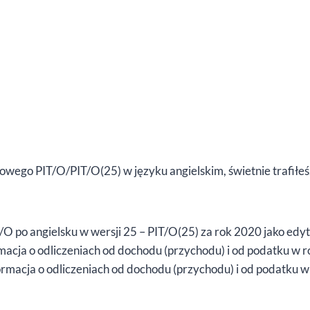
owego PIT/O/PIT/O(25) w języku angielskim, świetnie trafiłeś
O po angielsku w wersji 25 – PIT/O(25) za rok 2020 jako edy
macja o odliczeniach od dochodu (przychodu) i od podatku w
ormacja o odliczeniach od dochodu (przychodu) i od podatku