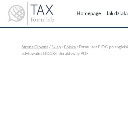
Przejdź
do
Homepage
Jak dział
treści
Strona Główna
/
Sklep
/
Polska
/
Formularz PIT/O po angielsk
edytowalny DOCX/interaktywny PDF