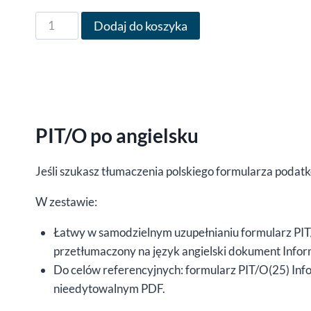
47,00 zł
ilość
Dodaj do koszyka
Formularz
PIT/O
po
angielsku
za
PIT/O po angielsku
rok
2020,
wersja
Jeśli szukasz tłumaczenia polskiego formularza podatk
(25),
W zestawie:
edytowalny
DOCX/interaktywny
Łatwy w samodzielnym uzupełnianiu formularz PIT/
PDF
przetłumaczony na język angielski dokument Infor
Do celów referencyjnych: formularz PIT/O(25) Inf
nieedytowalnym PDF.