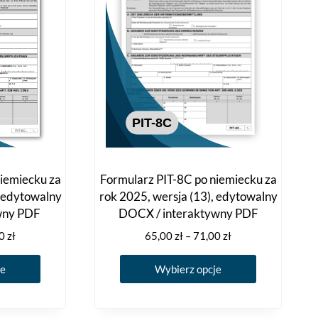
na
na
stronie
stronie
produktu
produktu
iemiecku za
Formularz PIT-8C po niemiecku za
, edytowalny
rok 2025, wersja (13), edytowalny
wny PDF
DOCX / interaktywny PDF
Zakres
Zakres
00
zł
65,00
zł
–
71,00
zł
cen:
cen:
Ten
Ten
od
od
je
Wybierz opcje
produkt
produkt
65,00 zł
65,00 zł
ma
ma
do
do
71,00 zł
71,00 zł