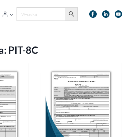
a:
PIT-8C