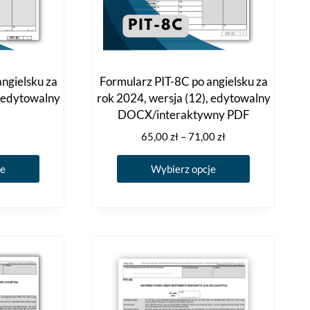
ngielsku za
Formularz PIT-8C po angielsku za
, edytowalny
rok 2024, wersja (12), edytowalny
DOCX/interaktywny PDF
Zakres
65,00
zł
–
71,00
zł
cen:
Ten
Ten
od
je
Wybierz opcje
produkt
produkt
65,00 zł
ma
ma
do
71,00 zł
wiele
wiele
wariantów.
wariantów.
Opcje
Opcje
można
można
wybrać
wybrać