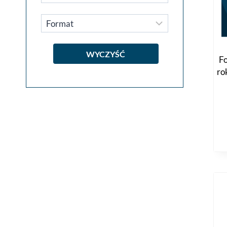
WYCZYŚĆ
Fo
ro