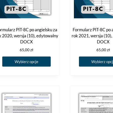
rmularz PIT-8C po angielsku za
Formularz PIT-8C po a
k 2020, wersja (10), edytowalny
rok 2021, wersja (10)
DOCX
DOCX
65,00
zł
65,00
zł
Ten
Wybierz opcje
Wybierz opc
produkt
ma
wiele
wariantów.
Opcje
można
wybrać