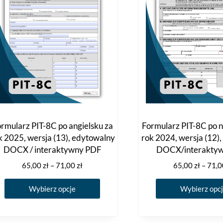
na
stronie
produktu
rmularz PIT-8C po angielsku za
Formularz PIT-8C po n
k 2025, wersja (13), edytowalny
rok 2024, wersja (12)
DOCX / interaktywny PDF
DOCX/interakty
Zakres
65,00
zł
–
71,00
zł
65,00
zł
–
71,
cen:
Ten
od
Wybierz opcje
Wybierz opc
produkt
65,00 zł
ma
do
71,00 zł