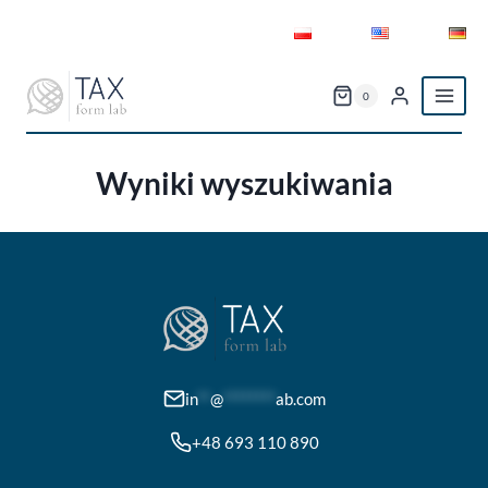
Przejdź
do
treści
0
Wyniki wyszukiwania
in
**
@
********
ab.com
+48 693 110 890