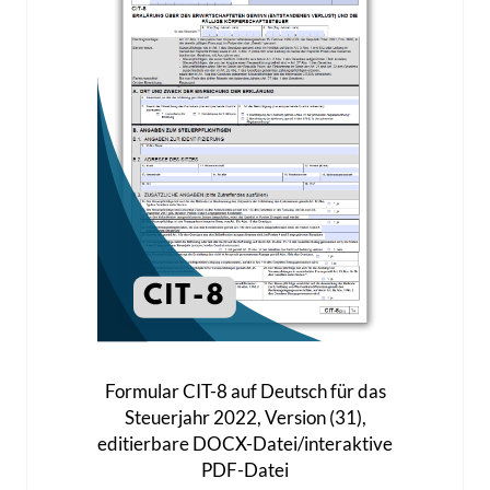
n
n
a
t
u
e
f
n
d
a
e
u
r
f
P
.
r
D
o
i
d
e
u
O
k
p
Formular CIT-8 auf Deutsch für das
t
t
Steuerjahr 2022, Version (31),
s
i
editierbare DOCX-Datei/interaktive
e
o
PDF-Datei
i