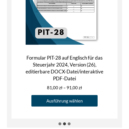
Formular PIT-28 auf Englisch für das
Steuerjahr 2024, Version (26),
editierbare DOCX-Datei/interaktive
PDF-Datei
P
81,00
zł
–
91,00
zł
r
D
e
Ausführung wählen
i
i
e
s
s
s
p