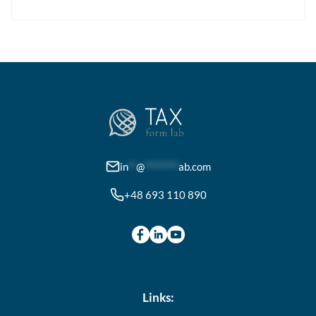
weist
mehrere
Varianten
auf.
Die
Optionen
können
auf
der
in
**
@
********
ab.com
Produktseite
+48 693 110 890
gewählt
werden
Links: