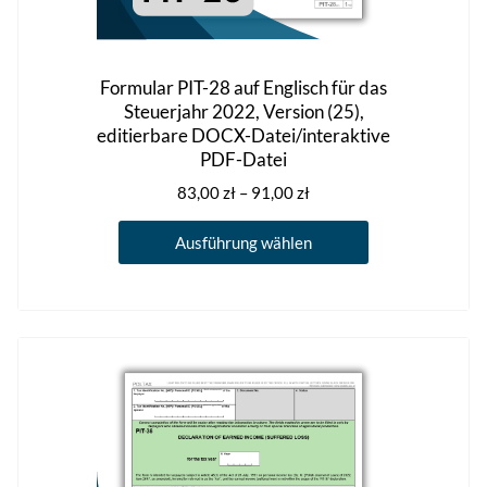
Formular PIT-28 auf Englisch für das
Steuerjahr 2022, Version (25),
editierbare DOCX-Datei/interaktive
PDF-Datei
Preisspanne:
83,00
zł
–
91,00
zł
83,00 zł
Dieses
bis
Ausführung wählen
Produkt
91,00 zł
weist
mehrere
Varianten
auf.
Die
Optionen
können