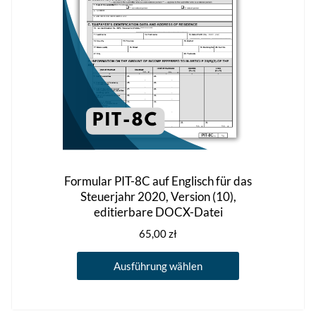
der
Produktseite
gewählt
werden
Formular PIT-8C auf Englisch für das
Steuerjahr 2020, Version (10),
editierbare DOCX-Datei
65,00
zł
Dieses
Ausführung wählen
Produkt
weist