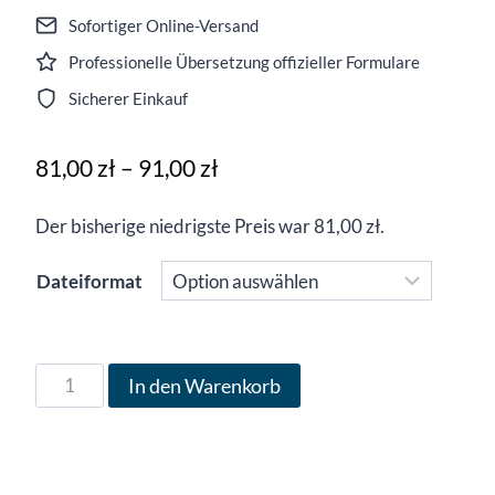
Sofortiger Online-Versand
Professionelle Übersetzung offizieller Formulare
Sicherer Einkauf
Preisspanne:
81,00
zł
–
91,00
zł
81,00 zł
Der bisherige niedrigste Preis war
81,00
zł
.
bis
91,00 zł
Dateiformat
Formular
In den Warenkorb
PIT-
28
auf