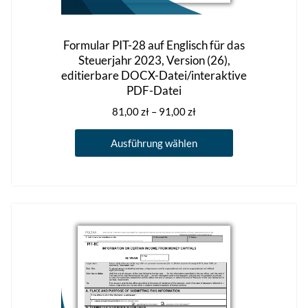
Formular PIT-28 auf Englisch für das
Steuerjahr 2023, Version (26),
editierbare DOCX-Datei/interaktive
PDF-Datei
Preisspanne:
81,00
zł
–
91,00
zł
81,00 zł
Dieses
bis
Ausführung wählen
Produkt
91,00 zł
weist
mehrere
Varianten
auf.
Die
Optionen
können
auf