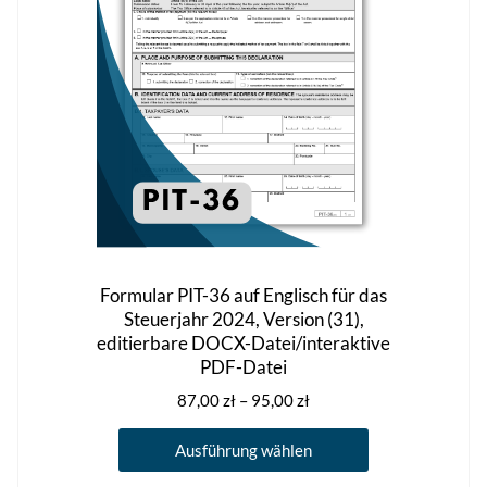
auf
der
Produktseite
gewählt
werden
Formular PIT-36 auf Englisch für das
Steuerjahr 2024, Version (31),
editierbare DOCX-Datei/interaktive
PDF-Datei
Preisspanne:
87,00
zł
–
95,00
zł
87,00 zł
Dieses
bis
Ausführung wählen
Produkt
95,00 zł