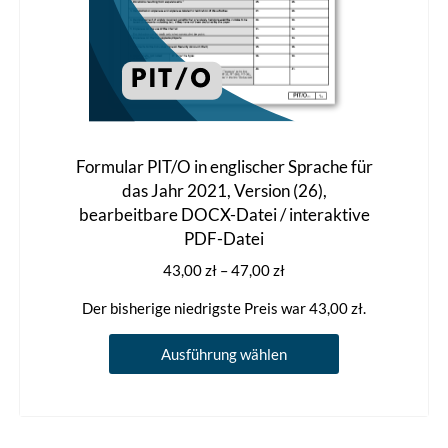
Formular PIT/O in englischer Sprache für
das Jahr 2021, Version (26),
bearbeitbare DOCX-Datei / interaktive
PDF-Datei
Preisspanne:
43,00
zł
–
47,00
zł
43,00 zł
Der bisherige niedrigste Preis war
43,00
zł
.
bis
47,00 zł
Dieses
Ausführung wählen
Produkt
weist
mehrere