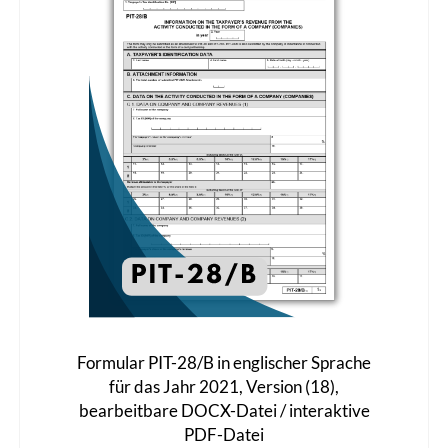
Die
Optionen
können
auf
der
Produktseite
gewählt
werden
Formular PIT-28/B in englischer Sprache
für das Jahr 2021, Version (18),
bearbeitbare DOCX-Datei / interaktive
PDF-Datei