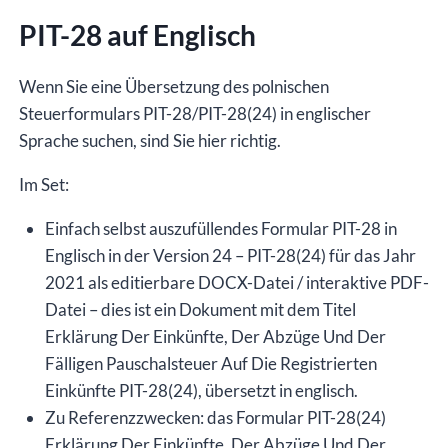
Englisch
PIT-28 auf Englisch
für
das
Steuerjahr
Wenn Sie eine Übersetzung des polnischen
2021,
Steuerformulars PIT-28/PIT-28(24) in englischer
Version
Sprache suchen, sind Sie hier richtig.
(24),
Im Set:
editierbare
DOCX-
Einfach selbst auszufüllendes Formular PIT-28 in
Datei/interaktive
Englisch in der Version 24 – PIT-28(24) für das Jahr
PDF-
2021 als editierbare DOCX-Datei / interaktive PDF-
Datei
Datei – dies ist ein Dokument mit dem Titel
Menge
Erklärung Der Einkünfte, Der Abzüge Und Der
Fälligen Pauschalsteuer Auf Die Registrierten
Einkünfte PIT-28(24), übersetzt in englisch.
Zu Referenzzwecken: das Formular PIT-28(24)
Erklärung Der Einkünfte, Der Abzüge Und Der