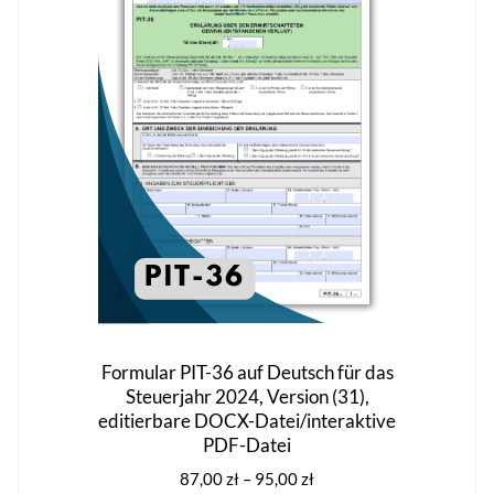
Optionen
können
auf
der
Produktseite
gewählt
werden
Formular PIT-36 auf Deutsch für das
Steuerjahr 2024, Version (31),
editierbare DOCX-Datei/interaktive
PDF-Datei
Preisspanne:
87,00
zł
–
95,00
zł