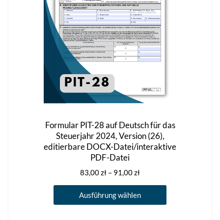
der
Produktseite
gewählt
werden
Formular PIT-28 auf Deutsch für das
Steuerjahr 2024, Version (26),
editierbare DOCX-Datei/interaktive
PDF-Datei
Preisspanne:
83,00
zł
–
91,00
zł
83,00 zł
Dieses
bis
Ausführung wählen
Produkt
91,00 zł
weist