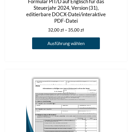
Formular PIT/D auf Englisch für das
Steuerjahr 2024, Version (31),
editierbare DOCX-Datei/interaktive
PDF-Datei
Preisspanne:
32,00
zł
–
35,00
zł
32,00 zł
Dieses
bis
Ausführung wählen
Produkt
35,00 zł
weist
mehrere
Varianten
auf.
Die
Optionen
können
auf
der
Produktseite