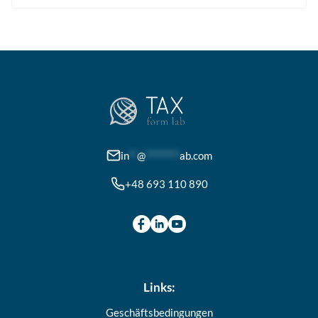
mehrere
Varianten
auf.
Die
Optionen
können
auf
der
in
**
@
********
ab.com
Produktseite
+48 693 110 890
gewählt
werden
Links:
Geschäftsbedingungen