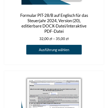
Formular PIT-28/B auf Englisch für das
Steuerjahr 2024, Version (20),
editierbare DOCX-Datei/interaktive
PDF-Datei
Preisspanne:
32,00
zł
–
35,00
zł
32,00 zł
Dieses
bis
Ausführung wählen
Produkt
35,00 zł
weist
mehrere
Varianten
auf.
Die
Optionen
können
auf