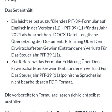
Version
Das Set enthält:
(11),
bearbeitbare
Ein leicht selbst auszufüllendes PIT-39-Formular auf
DOCX-
Englisch in der Version (11) – PIT-39 (11) für das Jahr
Datei
2021 als bearbeitbare DOCX-Datei – englische
Menge
Übersetzung des Dokuments Erklärung Über Den
Erwirtschafteten Gewinn (Entstandenen Verlust) Für
Das Steuerjahr PIT-39 (11).
Zur Referenz: das Formular Erklärung Über Den
Erwirtschafteten Gewinn (Entstandenen Verlust) Für
Das Steuerjahr PIT-39 (11) (polnische Sprache) im
nicht bearbeitbaren PDF-Format.
Die vorbereiteten Formulare lassen sich leicht selbst
ausfüllen.