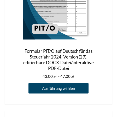
gewählt
werden
Formular PIT/O auf Deutsch für das
Steuerjahr 2024, Version (29),
editierbare DOCX-Datei/interaktive
PDF-Datei
Preisspanne:
43,00
zł
–
47,00
zł
43,00 zł
Dieses
bis
Ausführung wählen
Produkt
47,00 zł
weist
mehrere
Varianten