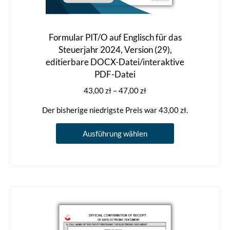
Formular PIT/O auf Englisch für das
Steuerjahr 2024, Version (29),
editierbare DOCX-Datei/interaktive
PDF-Datei
Preisspanne:
43,00
zł
–
47,00
zł
43,00 zł
Der bisherige niedrigste Preis war
43,00
zł
.
bis
47,00 zł
Dieses
Ausführung wählen
Produkt
weist
mehrere
Varianten
auf.
Die
Optionen