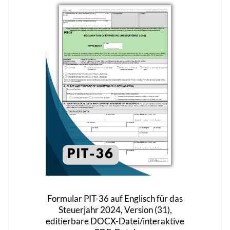
auf.
Die
Optionen
können
auf
der
Produktseite
gewählt
werden
Formular PIT-36 auf Englisch für das
Steuerjahr 2024, Version (31),
editierbare DOCX-Datei/interaktive