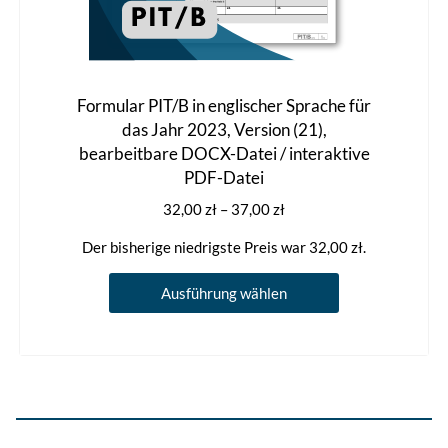
Formular PIT/B in englischer Sprache für
das Jahr 2023, Version (21),
bearbeitbare DOCX-Datei / interaktive
PDF-Datei
Preisspanne:
32,00
zł
–
37,00
zł
32,00 zł
Der bisherige niedrigste Preis war
32,00
zł
.
bis
37,00 zł
Dieses
Ausführung wählen
Produkt
weist
mehrere
Varianten
auf.
Die