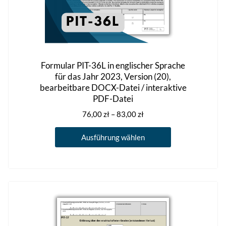
Formular PIT-36L in englischer Sprache
für das Jahr 2023, Version (20),
bearbeitbare DOCX-Datei / interaktive
PDF-Datei
Preisspanne:
76,00
zł
–
83,00
zł
76,00 zł
Dieses
bis
Ausführung wählen
Produkt
83,00 zł
weist
mehrere
Varianten
auf.
Die