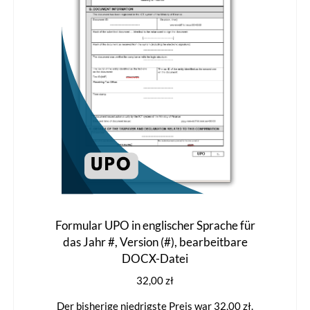
können
auf
der
Produktseite
gewählt
werden
Formular UPO in englischer Sprache für
das Jahr #, Version (#), bearbeitbare
DOCX-Datei
32,00
zł
Der bisherige niedrigste Preis war
32,00
zł
.