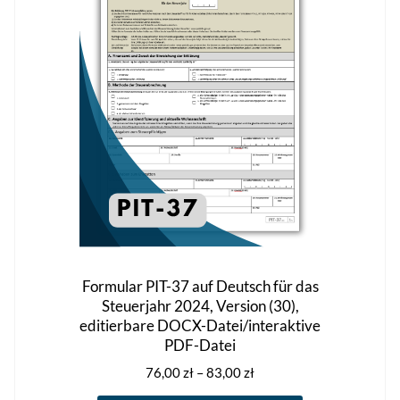
Optionen
können
auf
der
Produktseite
gewählt
werden
Formular PIT-37 auf Deutsch für das
Steuerjahr 2024, Version (30),
editierbare DOCX-Datei/interaktive
PDF-Datei
Preisspanne:
76,00
zł
–
83,00
zł
76,00 zł