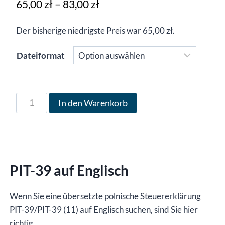
Preisspanne:
65,00
zł
–
83,00
zł
65,00 zł
Der bisherige niedrigste Preis war
65,00
zł
.
bis
83,00 zł
Dateiformat
Formular
In den Warenkorb
PIT-
39
in
englischer
PIT-39 auf Englisch
Sprache
für
das
Wenn Sie eine übersetzte polnische Steuererklärung
Jahr
PIT-39/PIT-39 (11) auf Englisch suchen, sind Sie hier
2021,
richtig.