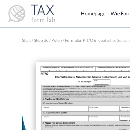
Zum
Inhalt
Homepage
Wie For
springen
Start
/
Shop de
/
Polen
/
Formular PIT/O in deutscher Sprache