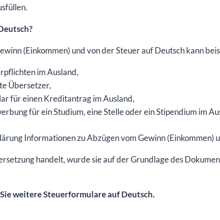
interaktive
sfüllen.
PDF-
 Deutsch?
Datei
Menge
winn (Einkommen) und von der Steuer auf Deutsch kann beis
erpflichten im Ausland,
gte Übersetzer,
lar für einen Kreditantrag im Ausland,
rbung für ein Studium, eine Stelle oder ein Stipendium im Au
erklärung Informationen zu Abzügen vom Gewinn (Einkommen) u
ersetzung handelt, wurde sie auf der Grundlage des Dokument
 Sie weitere Steuerformulare auf Deutsch.