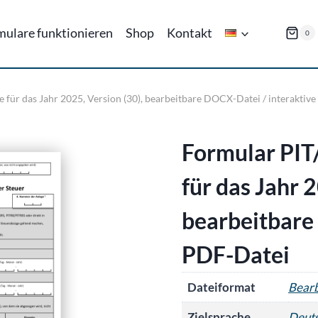
mulare funktionieren
Shop
Kontakt
0
 für das Jahr 2025, Version (30), bearbeitbare DOCX-Datei / interaktiv
Formular PIT
für das Jahr 
bearbeitbare
PDF-Datei
Dateiformat
Bear
Zielsprache
Deut