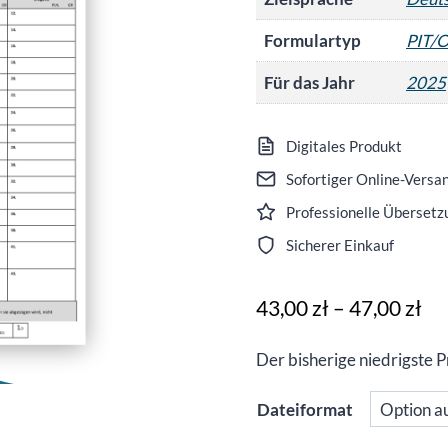
Formulartyp
PIT/
Für das Jahr
2025
Digitales Produkt
Sofortiger Online-Versa
Professionelle Übersetzu
Sicherer Einkauf
Pr
43,00
zł
–
47,00
zł
43
Der bisherige niedrigste 
bis
47
Dateiformat