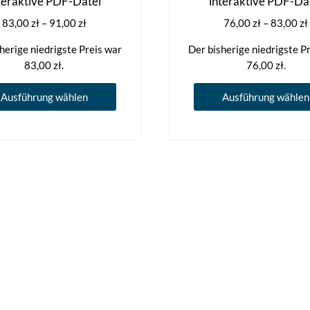
teraktive PDF-Datei
interaktive PDF-Da
Preisspanne:
83,00
zł
–
91,00
zł
76,00
zł
–
83,00
zł
83,00 zł
herige niedrigste Preis war
Der bisherige niedrigste P
bis
83,00
zł
.
76,00
zł
.
91,00 zł
Dieses
Ausführung wählen
Ausführung wählen
Produkt
weist
mehrere
Varianten
auf.
Die
Optionen
können
auf
der
Produktseite