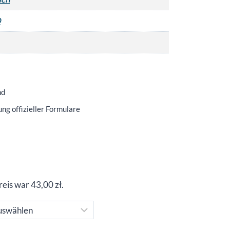
O
nd
ng offizieller Formulare
eisspanne:
,00 zł
Preis war
43,00
zł
.
,00 zł