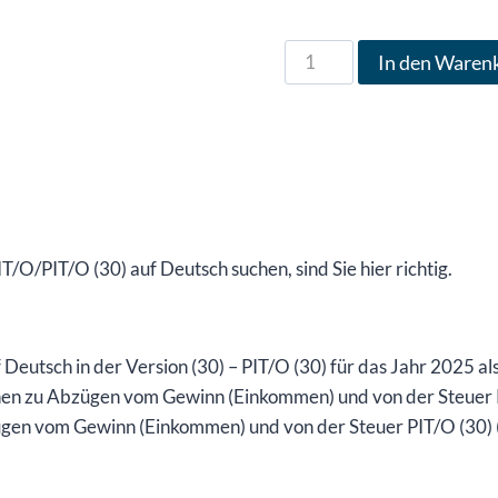
Formular
In den Waren
PIT/O
in
deutscher
Sprache
für
das
Jahr
/O/PIT/O (30) auf Deutsch suchen, sind Sie hier richtig.
2025,
Version
(30),
f Deutsch in der Version (30) – PIT/O (30) für das Jahr 2025 
bearbeitbare
en zu Abzügen vom Gewinn (Einkommen) und von der Steuer P
DOCX-
gen vom Gewinn (Einkommen) und von der Steuer PIT/O (30) (
Datei
/