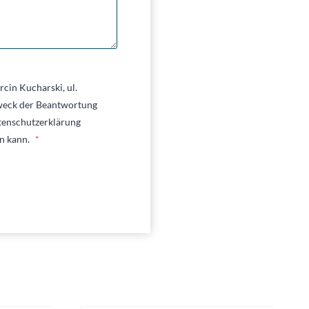
cin Kucharski, ul.
weck der Beantwortung
tenschutzerklärung
en kann.
*