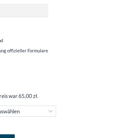
nd
ng offizieller Formulare
Preis war
65,00
zł
.