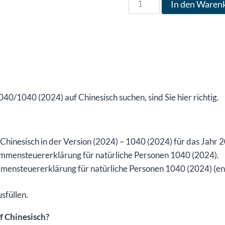
Formular
In den Waren
1040
in
chinesischer
Sprache
für
das
Jahr
40/1040 (2024) auf Chinesisch suchen, sind Sie hier richtig.
2024,
Version
(2024),
f Chinesisch in der Version (2024) – 1040 (2024) für das Jahr
bearbeitbare
mensteuererklärung für natürliche Personen 1040 (2024).
DOCX-
mensteuererklärung für natürliche Personen 1040 (2024) (en
Datei
Menge
sfüllen.
f Chinesisch?