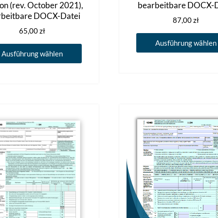
on (rev. October 2021),
bearbeitbare DOCX-D
rbeitbare DOCX-Datei
87,00
zł
65,00
zł
Ausführung wählen
Dieses
Ausführung wählen
Produkt
weist
mehrere
Varianten
auf.
Die
Optionen
können
auf
der
Produktseite
gewählt