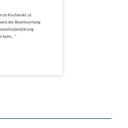
cin Kucharski, ul.
weck der Beantwortung
tenschutzerklärung
en kann.
*