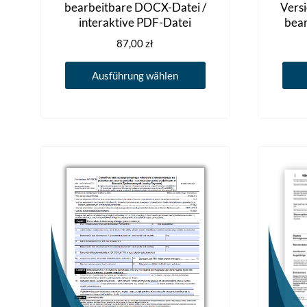
bearbeitbare DOCX-Datei /
Versi
interaktive PDF-Datei
bea
87,00
zł
Dieses
Ausführung wählen
Produkt
weist
mehrere
Varianten
auf.
Die
Optionen
können
auf
der
Produktseite
gewählt