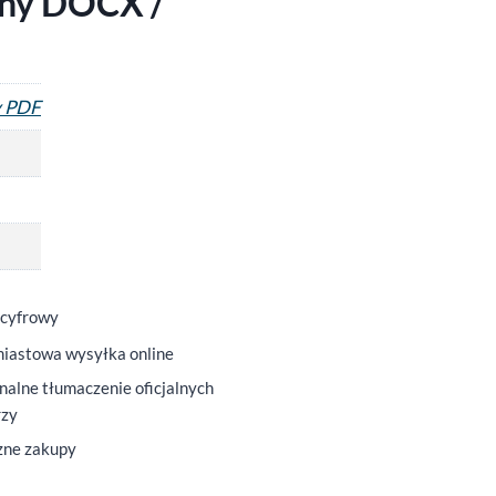
lny DOCX /
y PDF
 cyfrowy
iastowa wysyłka online
nalne tłumaczenie oficjalnych
rzy
zne zakupy