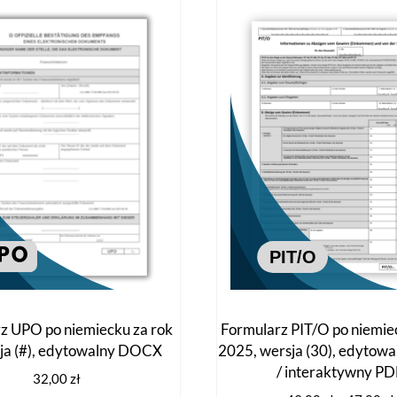
z UPO po niemiecku za rok
Formularz PIT/O po niemie
sja (#), edytowalny DOCX
2025, wersja (30), edyto
/ interaktywny P
32,00
zł