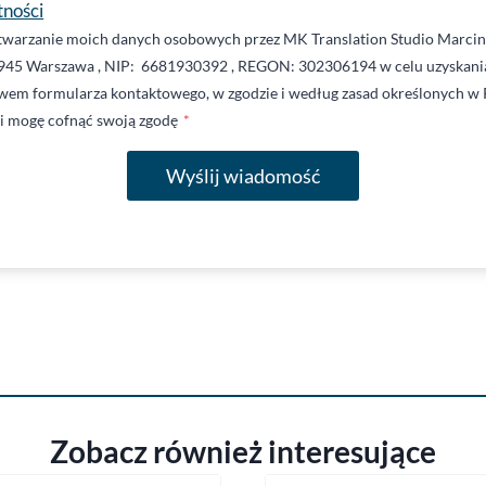
tności
warzanie moich danych osobowych przez MK Translation Studio Marcin 
945 Warszawa , NIP: 6681930392 , REGON: 302306194 w celu uzyskania
twem formularza kontaktowego, w zgodzie i według zasad określonych w 
li mogę cofnąć swoją zgodę
*
Wyślij wiadomość
Zobacz również interesujące