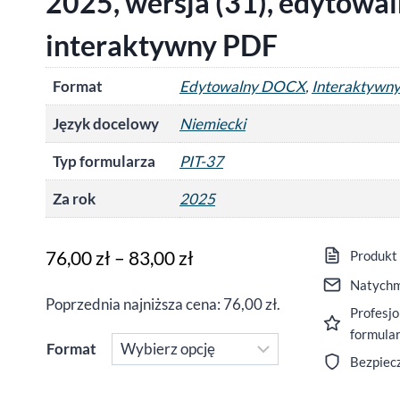
2025, wersja (31), edytowa
interaktywny PDF
Format
Edytowalny DOCX
,
Interaktywn
Język docelowy
Niemiecki
Typ formularza
PIT-37
Za rok
2025
Zakres
76,00
zł
–
83,00
zł
Produkt
cen:
Natychm
Poprzednia najniższa cena:
76,00
zł
.
Profesjo
od
formula
76,00 zł
Format
Bezpiec
do