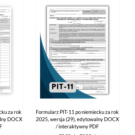
cku za rok
Formularz PIT-11 po niemiecku za rok
walny DOCX
2025, wersja (29), edytowalny DOCX
DF
/ interaktywny PDF