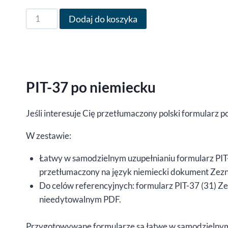
83,00 zł
ilość
Dodaj do koszyka
Formularz
PIT-
37
po
niemiecku
PIT-37 po niemiecku
za
rok
Jeśli interesuje Cię przetłumaczony polski formularz p
2025,
W zestawie:
wersja
(31),
Łatwy w samodzielnym uzupełnianiu formularz PIT-
edytowalny
przetłumaczony na język niemiecki dokument Zezna
DOCX
Do celów referencyjnych: formularz PIT-37 (31) Ze
/
nieedytowalnym PDF.
interaktywny
PDF
Przygotowywane formularze są łatwe w samodzielnym