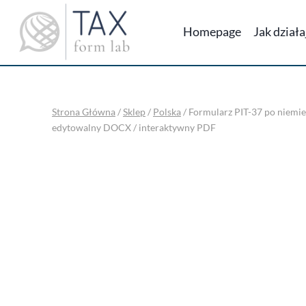
Przejdź
do
Homepage
Jak dział
treści
Strona Główna
/
Sklep
/
Polska
/
Formularz PIT-37 po niemiec
edytowalny DOCX / interaktywny PDF