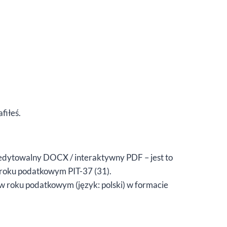
fiłeś.
 edytowalny DOCX / interaktywny PDF – jest to
 roku podatkowym PIT-37 (31).
 w roku podatkowym (język: polski) w formacie