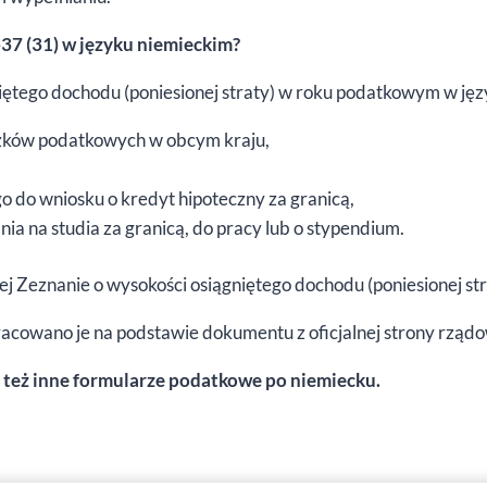
-37 (31) w języku niemieckim?
iętego dochodu (poniesionej straty) w roku podatkowym w jęz
zków podatkowych w obcym kraju,
 do wniosku o kredyt hipoteczny za granicą,
ia na studia za granicą, do pracy lub o stypendium.
wej Zeznanie o wysokości osiągniętego dochodu (poniesionej s
racowano je na podstawie dokumentu z oficjalnej strony rząd
 też inne formularze podatkowe po niemiecku.