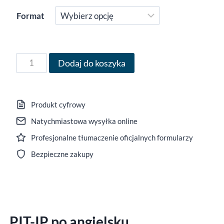
72,00 zł
Format
do
79,00 zł
ilość
Dodaj do koszyka
Formularz
PIT-
IP
Produkt cyfrowy
po
Natychmiastowa wysyłka online
angielsku
Profesjonalne tłumaczenie oficjalnych formularzy
za
rok
Bezpieczne zakupy
2025,
wersja
(5),
edytowalny
PIT-IP po angielsku
DOCX