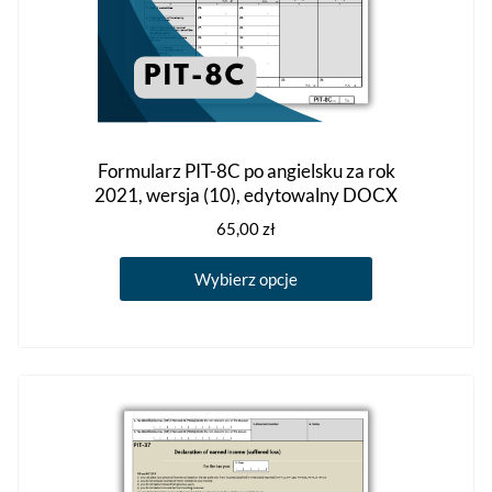
Formularz PIT-8C po angielsku za rok
2021, wersja (10), edytowalny DOCX
65,00
zł
Ten
Wybierz opcje
produkt
ma
wiele
wariantów.
Opcje
można
wybrać