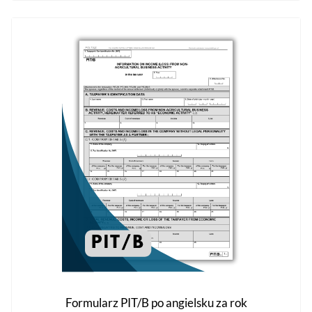
47,00 zł
wiele
wariantów.
Opcje
można
wybrać
na
stronie
produktu
Formularz PIT/B po angielsku za rok