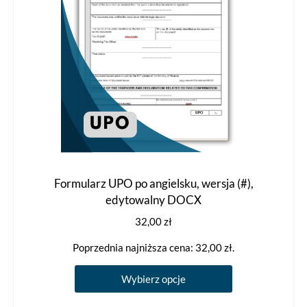
Formularz UPO po angielsku, wersja (#),
edytowalny DOCX
32,00
zł
Poprzednia najniższa cena:
32,00
zł
.
Ten
Wybierz opcje
produkt