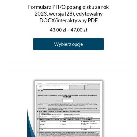
Formularz PIT/O po angielsku za rok
2023, wersja (28), edytowalny
DOCX/interaktywny PDF
Zakres
43,00
zł
–
47,00
zł
cen:
Ten
od
Wybierz opcje
produkt
43,00 zł
ma
do
47,00 zł
wiele
wariantów.
Opcje
można
wybrać
na
stronie
produktu