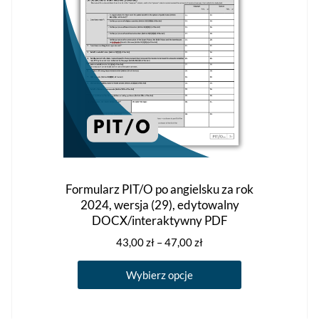
stronie
produktu
Formularz PIT/O po angielsku za rok
2024, wersja (29), edytowalny
DOCX/interaktywny PDF
Zakres
43,00
zł
–
47,00
zł
cen:
Ten
od
Wybierz opcje
produkt
43,00 zł
ma
do