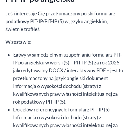
/
Jeśli interesuje Cię przetłumaczony polski formularz
interaktywny
podatkowy PIT-IP/PIT-IP (5) w języku angielskim,
PDF
świetnie trafiłeś.
W zestawie:
Łatwy w samodzielnym uzupełnianiu formularz PIT-
IP po angielsku w wersji (5) – PIT-IP (5) za rok 2025
jako edytowalny DOCX / interaktywny PDF – jest to
przetłumaczony na język angielski dokument
Informacja o wysokości dochodu (straty) z
kwalifikowanych praw własności intelektualnej za
rok podatkowy PIT-IP (5).
Do celów referencyjnych: formularz PIT-IP (5)
Informacja o wysokości dochodu (straty) z
kwalifikowanych praw własności intelektualnej za