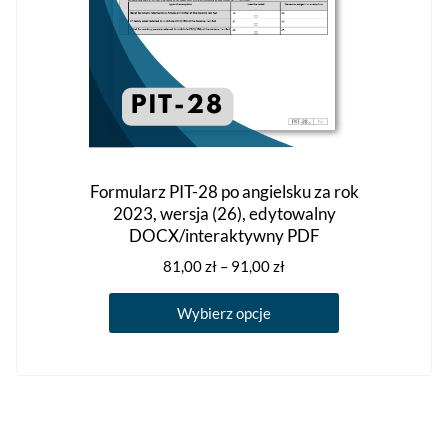
Formularz PIT-28 po angielsku za rok
2023, wersja (26), edytowalny
DOCX/interaktywny PDF
Zakres
81,00
zł
–
91,00
zł
cen:
Ten
od
Wybierz opcje
produkt
81,00 zł
ma
do
91,00 zł
wiele
wariantów.
Opcje