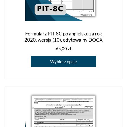
Formularz PIT-8C po angielsku za rok
2020, wersja (10), edytowalny DOCX
65,00
zł
Ten
Wybierz opcje
produkt
ma
wiele
wariantów.
Opcje
można
wybrać
na