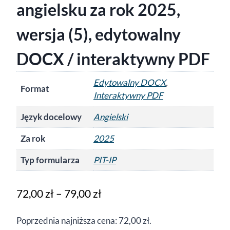
angielsku za rok 2025,
wersja (5), edytowalny
DOCX / interaktywny PDF
Edytowalny DOCX
,
Format
Interaktywny PDF
Język docelowy
Angielski
Za rok
2025
Typ formularza
PIT-IP
Zakres
72,00
zł
–
79,00
zł
cen:
Poprzednia najniższa cena:
72,00
zł
.
od