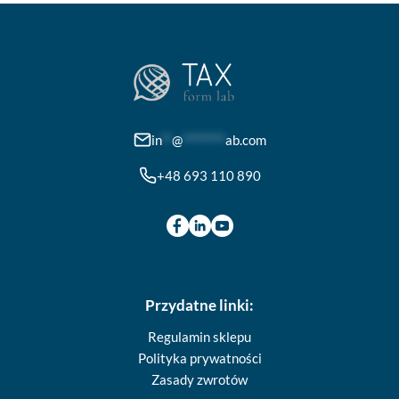
można
wybrać
na
stronie
produktu
in
**
@
********
ab.com
+48 693 110 890
Przydatne linki:
Regulamin sklepu
Polityka prywatności
Zasady zwrotów