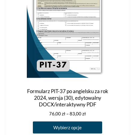
na
stronie
produktu
Formularz PIT-37 po angielsku za rok
2024, wersja (30), edytowalny
DOCX/interaktywny PDF
Zakres
76,00
zł
–
83,00
zł
cen:
Ten
od
Wybierz opcje
produkt
76,00 zł