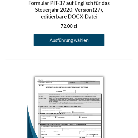
Formular PIT-37 auf Englisch für das
Steuerjahr 2020, Version (27),
editierbare DOCX-Datei
72,00
zł
Dieses
Ausführung wählen
Produkt
weist
mehrere
Varianten
auf.
Die
Optionen
können
auf
der
Produktseite
gewählt