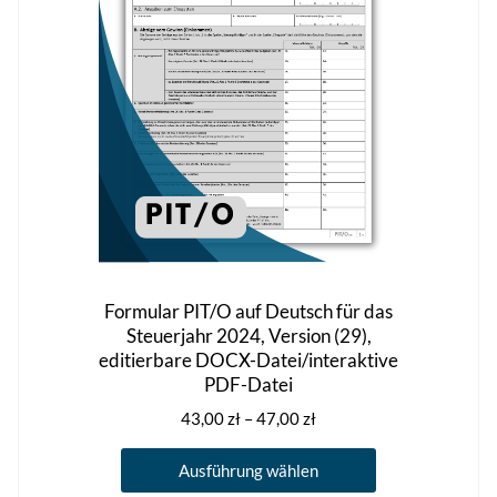
auf
der
Produktseite
gewählt
werden
Formular PIT/O auf Deutsch für das
Steuerjahr 2024, Version (29),
editierbare DOCX-Datei/interaktive
PDF-Datei
Preisspanne:
43,00
zł
–
47,00
zł
43,00 zł
Dieses
bis
Ausführung wählen
Produkt
47,00 zł