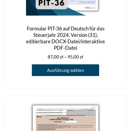
Formular PIT-36 auf Deutsch für das
Steuerjahr 2024, Version (31),
editierbare DOCX-Datei/interaktive
PDF-Datei
Preisspanne:
87,00
zł
–
95,00
zł
87,00 zł
Dieses
bis
Ausführung wählen
Produkt
95,00 zł
weist
mehrere
Varianten
auf.
Die
Optionen