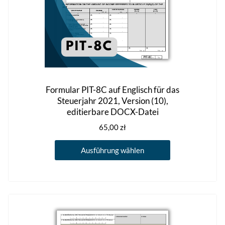
werden
Formular PIT-8C auf Englisch für das
Steuerjahr 2021, Version (10),
editierbare DOCX-Datei
65,00
zł
Dieses
Ausführung wählen
Produkt
weist
mehrere
Varianten
auf.