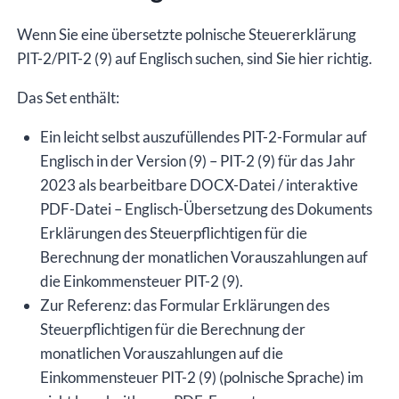
für
das
Wenn Sie eine übersetzte polnische Steuererklärung
Jahr
PIT-2/PIT-2 (9) auf Englisch suchen, sind Sie hier richtig.
2023,
Das Set enthält:
Version
(9),
Ein leicht selbst auszufüllendes PIT-2-Formular auf
bearbeitbare
Englisch in der Version (9) – PIT-2 (9) für das Jahr
DOCX-
2023 als bearbeitbare DOCX-Datei / interaktive
Datei
PDF-Datei – Englisch-Übersetzung des Dokuments
/
Erklärungen des Steuerpflichtigen für die
interaktive
Berechnung der monatlichen Vorauszahlungen auf
PDF-
die Einkommensteuer PIT-2 (9).
Datei
Zur Referenz: das Formular Erklärungen des
Menge
Steuerpflichtigen für die Berechnung der
monatlichen Vorauszahlungen auf die
Einkommensteuer PIT-2 (9) (polnische Sprache) im