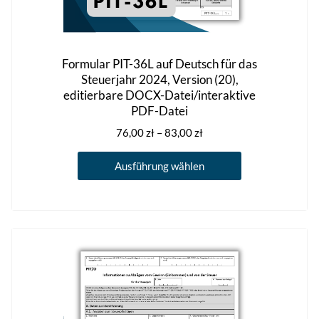
Formular PIT-36L auf Deutsch für das
Steuerjahr 2024, Version (20),
editierbare DOCX-Datei/interaktive
PDF-Datei
Preisspanne:
76,00
zł
–
83,00
zł
76,00 zł
Dieses
bis
Ausführung wählen
Produkt
83,00 zł
weist
mehrere
Varianten
auf.
Die
Optionen
können