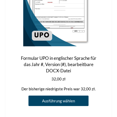
Formular UPO in englischer Sprache für
das Jahr #, Version (#), bearbeitbare
DOCX-Datei
32,00
zł
Der bisherige niedrigste Preis war
32,00
zł
.
Dieses
Ausführung wählen
Produkt
weist