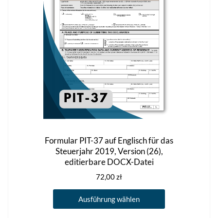
können
auf
der
Produktseite
gewählt
werden
Formular PIT-37 auf Englisch für das
Steuerjahr 2019, Version (26),
editierbare DOCX-Datei
72,00
zł
Dieses
Ausführung wählen
Produkt