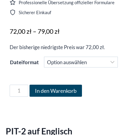
Professionelle Übersetzung offizieller Formulare
Sicherer Einkauf
Preisspanne:
72,00
zł
–
79,00
zł
72,00 zł
Der bisherige niedrigste Preis war
72,00
zł
.
bis
79,00 zł
Dateiformat
Formular
In den Warenkorb
PIT-
2
in
englischer
PIT-2 auf Englisch
Sprache