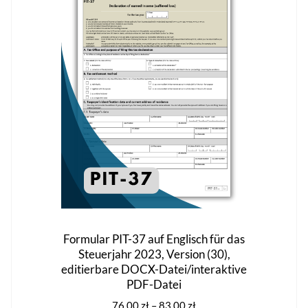
Die
Optionen
können
auf
der
Produktseite
gewählt
werden
Formular PIT-37 auf Englisch für das
Steuerjahr 2023, Version (30),
editierbare DOCX-Datei/interaktive
PDF-Datei
Preisspanne:
76,00
zł
–
83,00
zł