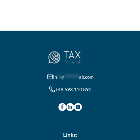
weist
mehrere
Varianten
auf.
Die
Optionen
können
auf
der
in
**
@
********
ab.com
Produktseite
+48 693 110 890
gewählt
werden
Links: