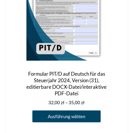
der
Produktseite
gewählt
werden
Formular PIT/D auf Deutsch für das
Steuerjahr 2024, Version (31),
editierbare DOCX-Datei/interaktive
PDF-Datei
Preisspanne:
32,00
zł
–
35,00
zł
32,00 zł
Dieses
bis
Ausführung wählen
Produkt
35,00 zł
weist