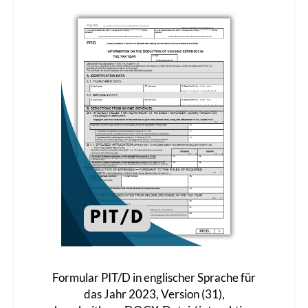
auf.
Die
Optionen
können
auf
der
Produktseite
gewählt
werden
Formular PIT/D in englischer Sprache für
das Jahr 2023, Version (31),