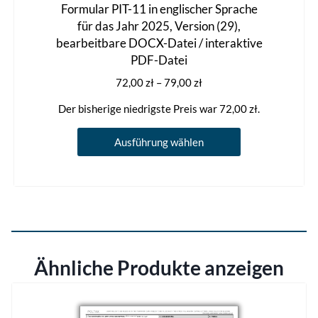
Formular PIT-11 in englischer Sprache
für das Jahr 2025, Version (29),
bearbeitbare DOCX-Datei / interaktive
PDF-Datei
Preisspanne:
72,00
zł
–
79,00
zł
72,00 zł
Der bisherige niedrigste Preis war
72,00
zł
.
bis
79,00 zł
Dieses
Ausführung wählen
Produkt
weist
mehrere
Varianten
auf.
Die
Ähnliche Produkte anzeigen
Optionen
können
auf