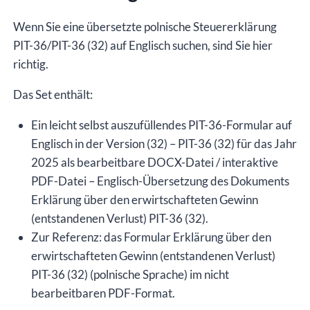
für
das
Wenn Sie eine übersetzte polnische Steuererklärung
Jahr
PIT-36/PIT-36 (32) auf Englisch suchen, sind Sie hier
2025,
richtig.
Version
Das Set enthält:
(32),
bearbeitbare
Ein leicht selbst auszufüllendes PIT-36-Formular auf
DOCX-
Englisch in der Version (32) – PIT-36 (32) für das Jahr
Datei
2025 als bearbeitbare DOCX-Datei / interaktive
/
PDF-Datei – Englisch-Übersetzung des Dokuments
interaktive
Erklärung über den erwirtschafteten Gewinn
PDF-
(entstandenen Verlust) PIT-36 (32).
Datei
Zur Referenz: das Formular Erklärung über den
Menge
erwirtschafteten Gewinn (entstandenen Verlust)
PIT-36 (32) (polnische Sprache) im nicht
bearbeitbaren PDF-Format.