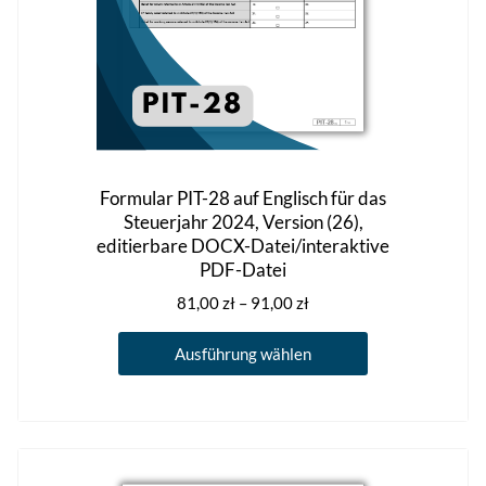
gewählt
werden
Formular PIT-28 auf Englisch für das
Steuerjahr 2024, Version (26),
editierbare DOCX-Datei/interaktive
PDF-Datei
Preisspanne:
81,00
zł
–
91,00
zł
81,00 zł
Dieses
bis
Ausführung wählen
Produkt
91,00 zł
weist
mehrere
Varianten