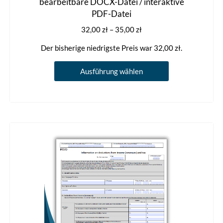
bearbeitbare DOCX-Datei / interaktive
PDF-Datei
Preisspanne:
32,00
zł
–
35,00
zł
32,00 zł
Der bisherige niedrigste Preis war
32,00
zł
.
bis
35,00 zł
Dieses
Ausführung wählen
Produkt
weist
mehrere
Varianten
auf.
Die
Optionen
können
auf
der
Produktseite