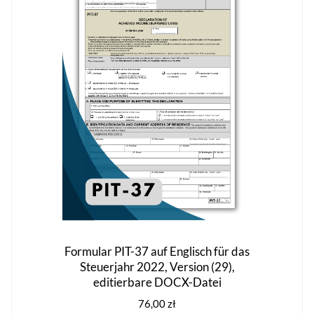
der
Produktseite
gewählt
werden
Formular PIT-37 auf Englisch für das
Steuerjahr 2022, Version (29),
editierbare DOCX-Datei
76,00
zł