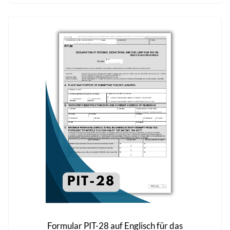
mehrere
Varianten
auf.
Die
Optionen
können
auf
der
Produktseite
gewählt
werden
Formular PIT-28 auf Englisch für das