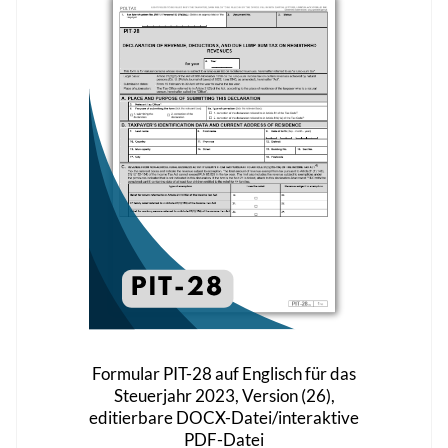
auf.
Die
Optionen
können
auf
der
Produktseite
gewählt
werden
Formular PIT-28 auf Englisch für das
Steuerjahr 2023, Version (26),
editierbare DOCX-Datei/interaktive
PDF-Datei