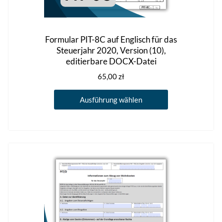
Formular PIT-8C auf Englisch für das
Steuerjahr 2020, Version (10),
editierbare DOCX-Datei
65,00
zł
Dieses
Ausführung wählen
Produkt
weist
mehrere
Varianten
auf.
Die
Optionen
können
auf