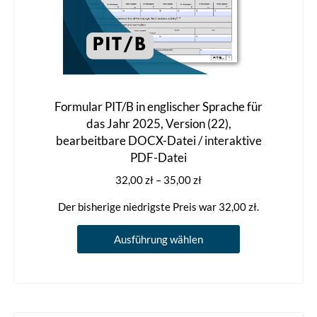
Formular PIT/B in englischer Sprache für
das Jahr 2025, Version (22),
bearbeitbare DOCX-Datei / interaktive
PDF-Datei
Preisspanne:
32,00
zł
–
35,00
zł
32,00 zł
Der bisherige niedrigste Preis war
32,00
zł
.
bis
35,00 zł
Dieses
Ausführung wählen
Produkt
weist
mehrere
Varianten