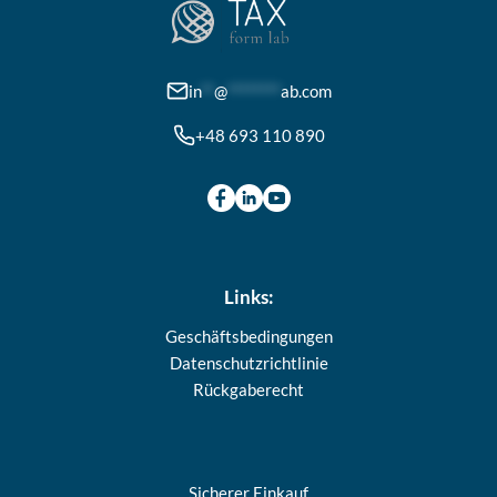
können
auf
der
in
**
@
********
ab.com
Produktseite
+48 693 110 890
gewählt
werden
Links:
Geschäftsbedingungen
Datenschutzrichtlinie
Rückgaberecht
Sicherer Einkauf