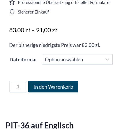
Professionelle Übersetzung offizieller Formulare
Sicherer Einkauf
Preisspanne:
83,00
zł
–
91,00
zł
83,00 zł
Der bisherige niedrigste Preis war
83,00
zł
.
bis
91,00 zł
Dateiformat
Formular
In den Warenkorb
PIT-
36
in
englischer
PIT-36 auf Englisch
Sprache