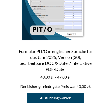
gewählt
werden
Formular PIT/O in englischer Sprache für
das Jahr 2025, Version (30),
bearbeitbare DOCX-Datei / interaktive
PDF-Datei
Preisspanne:
43,00
zł
–
47,00
zł
43,00 zł
Der bisherige niedrigste Preis war
43,00
zł
.
bis
47,00 zł
Dieses
Ausführung wählen
Produkt
weist