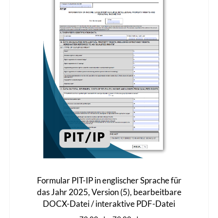
Die
Optionen
können
auf
der
Produktseite
gewählt
werden
Formular PIT-IP in englischer Sprache für
das Jahr 2025, Version (5), bearbeitbare
DOCX-Datei / interaktive PDF-Datei