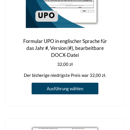
Formular UPO in englischer Sprache für
das Jahr #, Version (#), bearbeitbare
DOCX-Datei
32,00
zł
Der bisherige niedrigste Preis war
32,00
zł
.
Dieses
Ausführung wählen
Produkt
weist
mehrere
Varianten
auf.