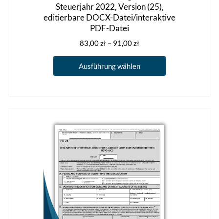
Steuerjahr 2022, Version (25),
editierbare DOCX-Datei/interaktive
PDF-Datei
Preisspanne:
83,00
zł
–
91,00
zł
83,00 zł
Dieses
bis
Ausführung wählen
Produkt
91,00 zł
weist
mehrere
Varianten
auf.
Die
Optionen
können
auf
der
Produktseite