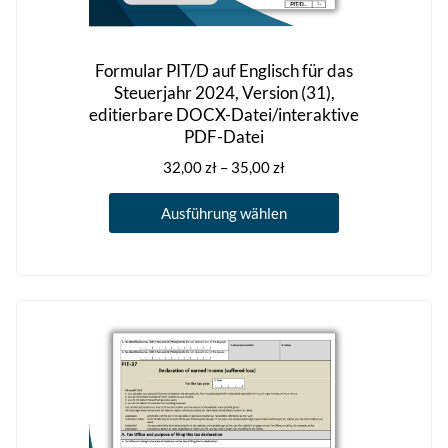
Formular PIT/D auf Englisch für das
Steuerjahr 2024, Version (31),
editierbare DOCX-Datei/interaktive
PDF-Datei
Preisspanne:
32,00
zł
–
35,00
zł
32,00 zł
Dieses
bis
Ausführung wählen
Produkt
35,00 zł
weist
mehrere
Varianten
auf.
Die
Optionen
können