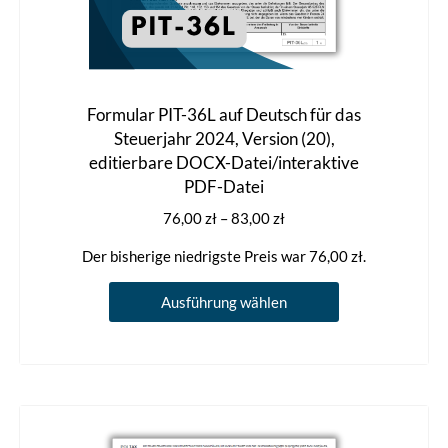
Formular PIT-36L auf Deutsch für das
Steuerjahr 2024, Version (20),
editierbare DOCX-Datei/interaktive
PDF-Datei
Preisspanne:
76,00
zł
–
83,00
zł
76,00 zł
Der bisherige niedrigste Preis war
76,00
zł
.
bis
83,00 zł
Dieses
Ausführung wählen
Produkt
weist
mehrere
Varianten
auf.