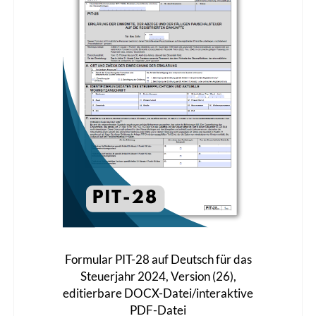
Die
Optionen
können
auf
der
Produktseite
gewählt
werden
Formular PIT-28 auf Deutsch für das
Steuerjahr 2024, Version (26),
editierbare DOCX-Datei/interaktive
PDF-Datei