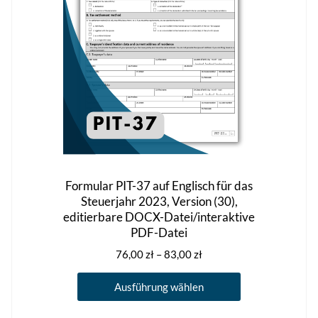
auf
der
Produktseite
gewählt
werden
Formular PIT-37 auf Englisch für das
Steuerjahr 2023, Version (30),
editierbare DOCX-Datei/interaktive
PDF-Datei
Preisspanne:
76,00
zł
–
83,00
zł
76,00 zł
Dieses
bis
Ausführung wählen
Produkt
83,00 zł