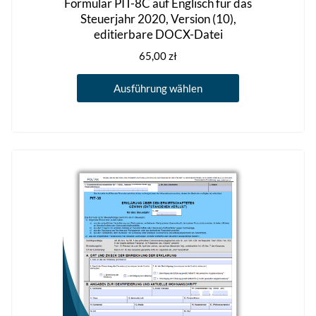
Formular PIT-8C auf Englisch für das
Steuerjahr 2020, Version (10),
editierbare DOCX-Datei
65,00
zł
Dieses
Ausführung wählen
Produkt
weist
mehrere
Varianten
auf.
Die
Optionen
können
auf
der
Produktseite
gewählt