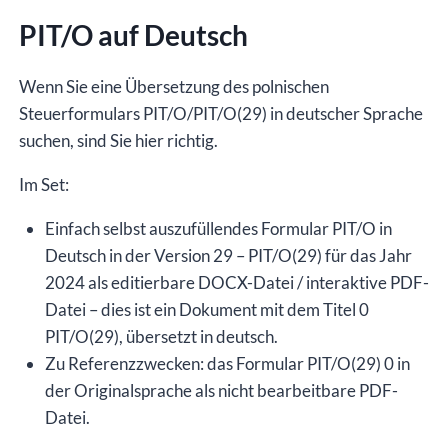
für
PIT/O auf Deutsch
das
Steuerjahr
2024,
Wenn Sie eine Übersetzung des polnischen
Version
Steuerformulars PIT/O/PIT/O(29) in deutscher Sprache
(29),
suchen, sind Sie hier richtig.
editierbare
Im Set:
DOCX-
Datei/interaktive
Einfach selbst auszufüllendes Formular PIT/O in
PDF-
Deutsch in der Version 29 – PIT/O(29) für das Jahr
Datei
2024 als editierbare DOCX-Datei / interaktive PDF-
Menge
Datei – dies ist ein Dokument mit dem Titel 0
PIT/O(29), übersetzt in deutsch.
Zu Referenzzwecken: das Formular PIT/O(29) 0 in
der Originalsprache als nicht bearbeitbare PDF-
Datei.