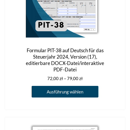
werden
Formular PIT-38 auf Deutsch für das
Steuerjahr 2024, Version (17),
editierbare DOCX-Datei/interaktive
PDF-Datei
Preisspanne:
72,00
zł
–
79,00
zł
72,00 zł
Dieses
bis
Ausführung wählen
Produkt
79,00 zł
weist
mehrere
Varianten
auf.