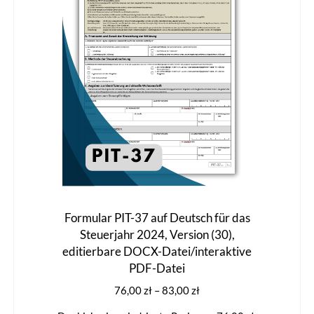
können
auf
der
Produktseite
gewählt
werden
Formular PIT-37 auf Deutsch für das
Steuerjahr 2024, Version (30),
editierbare DOCX-Datei/interaktive
PDF-Datei
Preisspanne:
76,00
zł
–
83,00
zł
76,00 zł