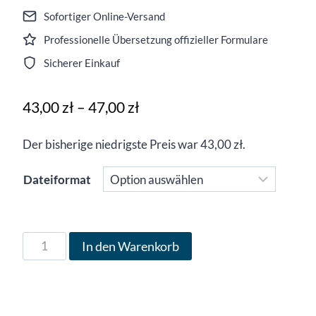
Sofortiger Online-Versand
Professionelle Übersetzung offizieller Formulare
Sicherer Einkauf
Preisspanne:
43,00
zł
–
47,00
zł
43,00 zł
Der bisherige niedrigste Preis war
43,00
zł
.
bis
47,00 zł
Dateiformat
Formular
In den Warenkorb
PIT/O
auf
Deutsch