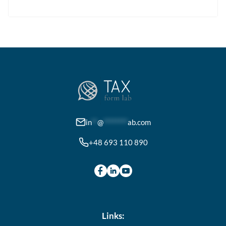
weist
mehrere
Varianten
auf.
Die
Optionen
können
auf
der
in
**
@
********
ab.com
Produktseite
+48 693 110 890
gewählt
werden
Links: