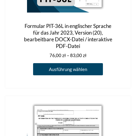
Formular PIT-36L in englischer Sprache
für das Jahr 2023, Version (20),
bearbeitbare DOCX-Datei / interaktive
PDF-Datei
Preisspanne:
76,00
zł
–
83,00
zł
76,00 zł
Dieses
bis
Ausführung wählen
Produkt
83,00 zł
weist
mehrere
Varianten
auf.
Die
Optionen
können