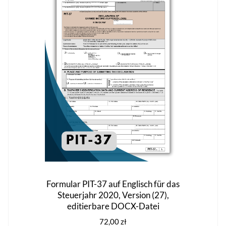
Die
Optionen
können
auf
der
Produktseite
gewählt
werden
Formular PIT-37 auf Englisch für das
Steuerjahr 2020, Version (27),
editierbare DOCX-Datei
72,00
zł