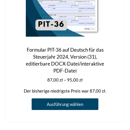
werden
Formular PIT-36 auf Deutsch für das
Steuerjahr 2024, Version (31),
editierbare DOCX-Datei/interaktive
PDF-Datei
Preisspanne:
87,00
zł
–
95,00
zł
87,00 zł
Der bisherige niedrigste Preis war
87,00
zł
.
bis
95,00 zł
Dieses
Ausführung wählen
Produkt
weist
mehrere