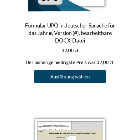
Formular UPO in deutscher Sprache für
das Jahr #, Version (#), bearbeitbare
DOCX-Datei
32,00
zł
Der bisherige niedrigste Preis war
32,00
zł
.
Dieses
Ausführung wählen
Produkt
weist
mehrere
Varianten
auf.
Die
Optionen