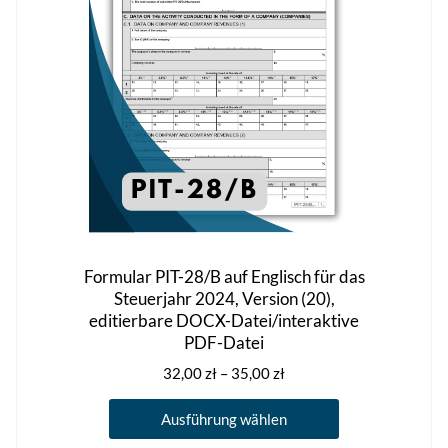
auf
der
Produktseite
gewählt
werden
Formular PIT-28/B auf Englisch für das
Steuerjahr 2024, Version (20),
editierbare DOCX-Datei/interaktive
PDF-Datei
Preisspanne:
32,00
zł
–
35,00
zł
32,00 zł
Dieses
bis
Ausführung wählen
Produkt
35,00 zł