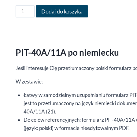
71,00 zł
ilość
Dodaj do koszyka
Formularz
PIT-
40A/11A
po
niemiecku
PIT-40A/11A po niemiecku
za
rok
Jeśli interesuje Cię przetłumaczony polski formularz
2022,
W zestawie:
wersja
(21),
Łatwy w samodzielnym uzupełnianiu formularz PIT
edytowalny
jest to przetłumaczony na język niemiecki dokume
DOCX
40A/11A (21).
/
Do celów referencyjnych: formularz PIT-40A/11A 
interaktywny
(język: polski) w formacie nieedytowalnym PDF.
PDF