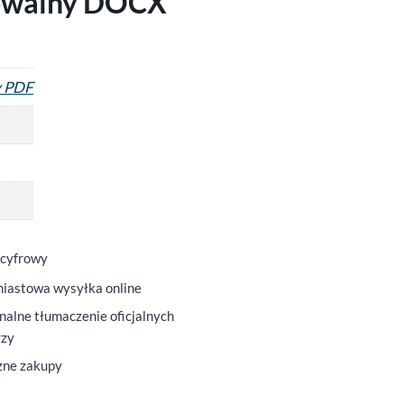
ytowalny DOCX
y PDF
 cyfrowy
iastowa wysyłka online
nalne tłumaczenie oficjalnych
rzy
zne zakupy