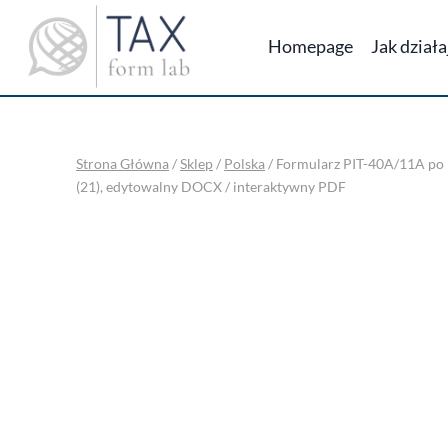
Przejdź
do
Homepage
Jak dział
treści
Strona Główna
/
Sklep
/
Polska
/
Formularz PIT-40A/11A po n
(21), edytowalny DOCX / interaktywny PDF