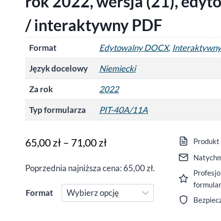
rok 2022, wersja (21), ed
/ interaktywny PDF
Format
Edytowalny DOCX
,
Interaktywn
Język docelowy
Niemiecki
Za rok
2022
Typ formularza
PIT-40A/11A
Zakres
65,00
zł
–
71,00
zł
Produkt
cen:
Natychm
Poprzednia najniższa cena:
65,00
zł
.
Profesjo
od
formula
65,00 zł
Format
Bezpiec
do