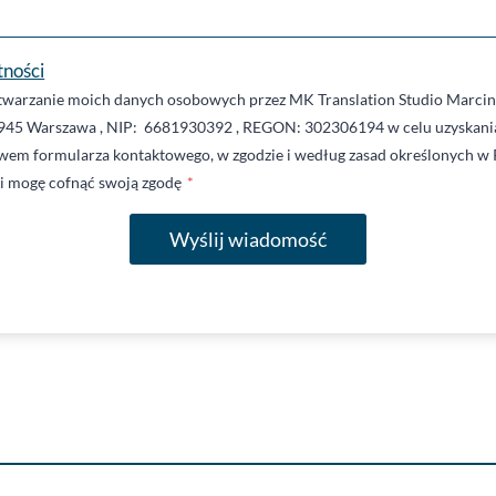
tności
warzanie moich danych osobowych przez MK Translation Studio Marcin 
945 Warszawa , NIP: 6681930392 , REGON: 302306194 w celu uzyskania
twem formularza kontaktowego, w zgodzie i według zasad określonych w 
li mogę cofnąć swoją zgodę
*
Wyślij wiadomość