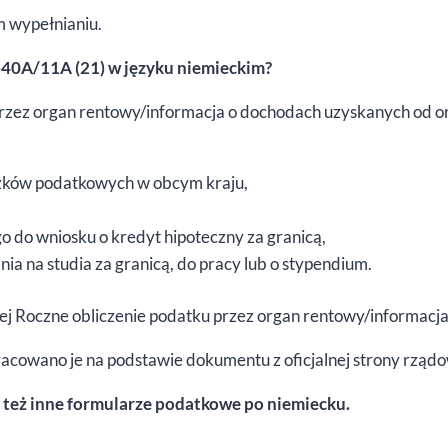
 wypełnianiu.
T-40A/11A (21) w języku niemieckim?
przez organ rentowy/informacja o dochodach uzyskanych od 
zków podatkowych w obcym kraju,
 do wniosku o kredyt hipoteczny za granicą,
ia na studia za granicą, do pracy lub o stypendium.
owej Roczne obliczenie podatku przez organ rentowy/informac
racowano je na podstawie dokumentu z oficjalnej strony rząd
 też inne formularze podatkowe po niemiecku.