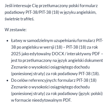
/
Jeśli interesuje Cię przetłumaczony polski formularz
interaktywny
podatkowy PIT-38/PIT-38 (18) w języku angielskim,
PDF
świetnie trafiłeś.
W zestawie:
Łatwy w samodzielnym uzupełnianiu formularz PIT-
38 po angielsku w wersji (18) – PIT-38 (18) za rok
2025 jako edytowalny DOCX / interaktywny PDF –
jest to przetłumaczony na język angielski dokument
Zeznanie o wysokości osiągniętego dochodu
(poniesionej straty) za rok podatkowy PIT-38 (18).
Do celów referencyjnych: formularz PIT-38 (18)
Zeznanie o wysokości osiągniętego dochodu
(poniesionej straty) za rok podatkowy (język: polski)
w formacie nieedytowalnym PDF.