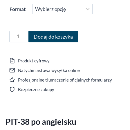
72,00 zł
Format
do
79,00 zł
ilość
Dodaj do koszyka
Formularz
PIT-
38
Produkt cyfrowy
po
Natychmiastowa wysyłka online
angielsku
Profesjonalne tłumaczenie oficjalnych formularzy
za
rok
Bezpieczne zakupy
2025,
wersja
(18),
PIT-38 po angielsku
edytowalny
DOCX