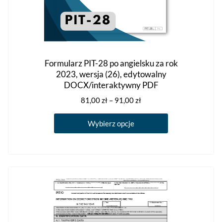
Formularz PIT-28 po angielsku za rok
2023, wersja (26), edytowalny
DOCX/interaktywny PDF
Zakres
81,00
zł
–
91,00
zł
cen:
Ten
od
Wybierz opcje
produkt
81,00 zł
ma
do
91,00 zł
wiele
wariantów.
Opcje
można
wybrać