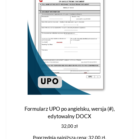
wybrać
na
stronie
produktu
Formularz UPO po angielsku, wersja (#),
edytowalny DOCX
32,00
zł
Poprzednia najniższa cena:
32,00
zł
.