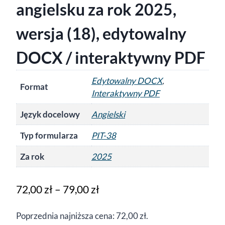
angielsku za rok 2025,
wersja (18), edytowalny
DOCX / interaktywny PDF
Edytowalny DOCX
,
Format
Interaktywny PDF
Język docelowy
Angielski
Typ formularza
PIT-38
Za rok
2025
Zakres
72,00
zł
–
79,00
zł
cen:
Poprzednia najniższa cena:
72,00
zł
.
od