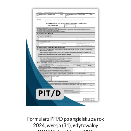
wariantów.
Opcje
można
wybrać
na
stronie
produktu
Formularz PIT/D po angielsku za rok
2024, wersja (31), edytowalny