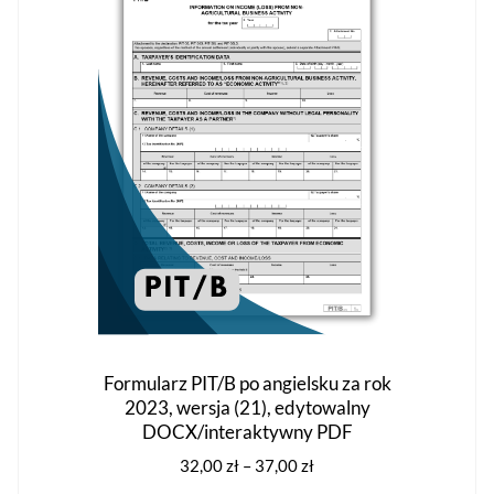
można
wybrać
na
stronie
produktu
Formularz PIT/B po angielsku za rok
2023, wersja (21), edytowalny
DOCX/interaktywny PDF
Zakres
32,00
zł
–
37,00
zł
cen: