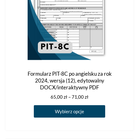
produktu
Formularz PIT-8C po angielsku za rok
2024, wersja (12), edytowalny
DOCX/interaktywny PDF
Zakres
65,00
zł
–
71,00
zł
cen:
Ten
od
Wybierz opcje
produkt
65,00 zł
ma
do
71,00 zł
wiele