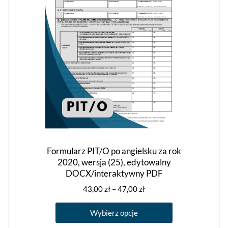
na
stronie
produktu
Formularz PIT/O po angielsku za rok
2020, wersja (25), edytowalny
DOCX/interaktywny PDF
Zakres
43,00
zł
–
47,00
zł
cen:
Ten
od
Wybierz opcje
produkt
43,00 zł