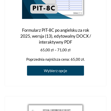
Formularz PIT-8C po angielsku za rok
2025, wersja (13), edytowalny DOCX /
interaktywny PDF
Zakres
65,00
zł
–
71,00
zł
cen:
Poprzednia najniższa cena:
65,00
zł
.
od
65,00 zł
Ten
Wybierz opcje
do
produkt
71,00 zł
ma
wiele
wariantów.
Opcje
można