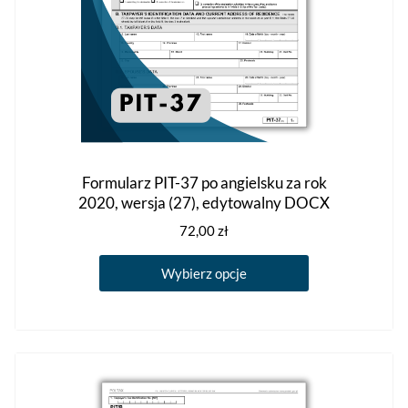
Formularz PIT-37 po angielsku za rok
2020, wersja (27), edytowalny DOCX
72,00
zł
Ten
Wybierz opcje
produkt
ma
wiele
wariantów.
Opcje