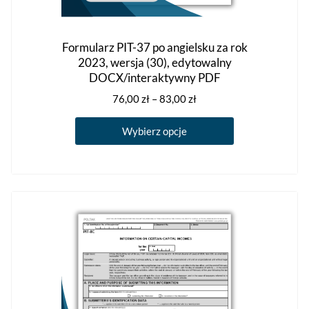
Formularz PIT-37 po angielsku za rok
2023, wersja (30), edytowalny
DOCX/interaktywny PDF
Zakres
76,00
zł
–
83,00
zł
cen:
Ten
od
Wybierz opcje
produkt
76,00 zł
ma
do
83,00 zł
wiele
wariantów.
Opcje
można
wybrać
na
stronie